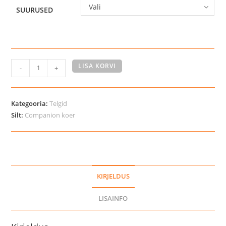
Vali
SUURUSED
Eukanuba
LISA KORVI
-
+
näitusetelk
kogus
Kategooria:
Telgid
Silt:
Companion koer
KIRJELDUS
LISAINFO