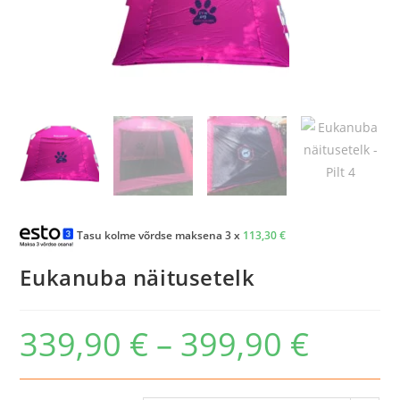
Tasu kolme võrdse maksena 3 x
113,30
€
Eukanuba näitusetelk
339,90
€
–
399,90
€
Hinnavahemik:
339,90 €
kuni
399,90 €