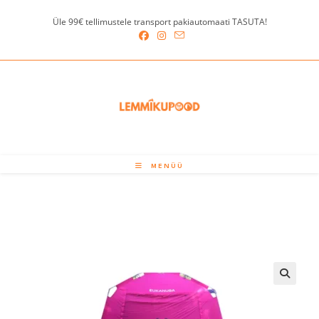
Skip
Üle 99€ tellimustele transport pakiautomaati TASUTA!
to
content
MENÜÜ