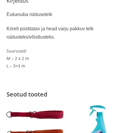
Kirjeldus
Eukanuba näitusetelk
Kiirelt püstitatav ja head varju pakkuv telk
näitusteks/võistlusteks.
Suurused:
M – 2 x 2 m
L – 3×3 m
Seotud tooted