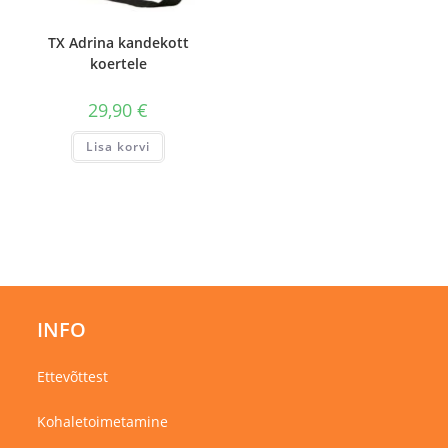
TX Adrina kandekott
koertele
29,90
€
Lisa korvi
INFO
Ettevõttest
Kohaletoimetamine