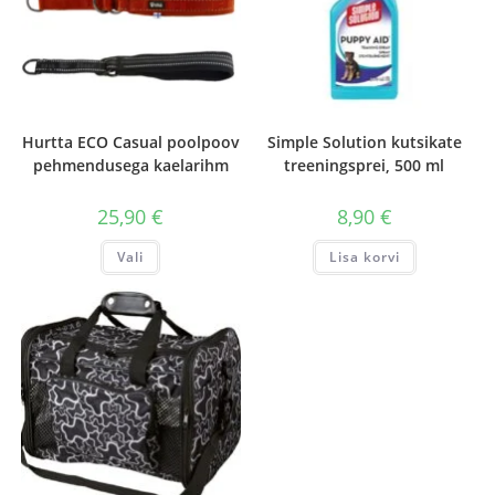
Hurtta ECO Casual poolpoov
Simple Solution kutsikate
pehmendusega kaelarihm
treeningsprei, 500 ml
25,90
€
8,90
€
Sellel
Vali
Lisa korvi
tootel
on
mitu
varianti.
Valikuid
saab
teha
tootelehel.