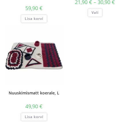
Hinnav
21,90
€
–
30,90
€
21,90 €
59,90
€
kuni
Sellel
Vali
30,90 €
tootel
on
Lisa korvi
mitu
varianti.
Valikuid
saab
teha
tootelehel.
Nuuskimismatt koerale, L
49,90
€
Lisa korvi