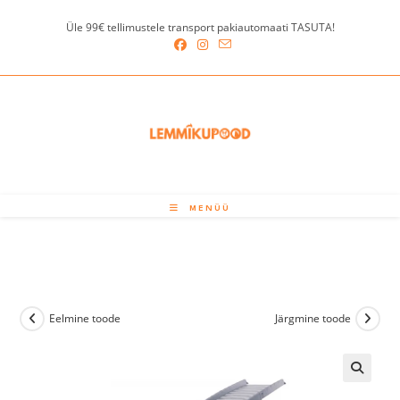
Skip
Üle 99€ tellimustele transport pakiautomaati TASUTA!
to
content
MENÜÜ
Eelmine toode
Järgmine toode