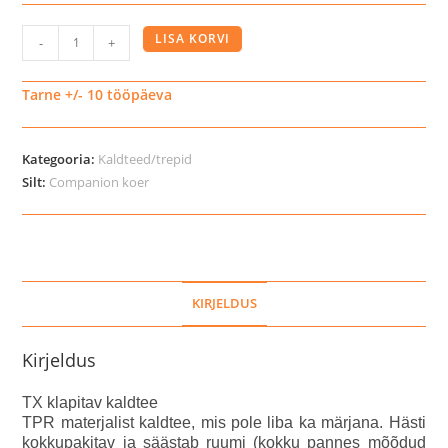
TX
LISA KORVI
-
+
klapitav
kaldtee
Tarne +/- 10 tööpäeva
kogus
Kategooria:
Kaldteed/trepid
Silt:
Companion koer
KIRJELDUS
Kirjeldus
TX klapitav kaldtee
TPR materjalist kaldtee, mis pole liba ka märjana. Hästi
kokkupakitav ja säästab ruumi (kokku pannes mõõdud