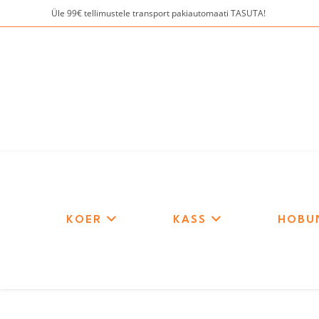
Skip
Üle 99€ tellimustele transport pakiautomaati TASUTA!
to
content
KOER
KASS
HOBU