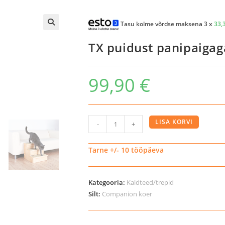
Tasu kolme võrdse maksena 3 x
33,
TX puidust panipaiga
99,90
€
TX
LISA KORVI
-
+
puidust
panipaigaga
Tarne +/- 10 tööpäeva
trepp
lemmikloomale
Kategooria:
Kaldteed/trepid
kogus
Silt:
Companion koer