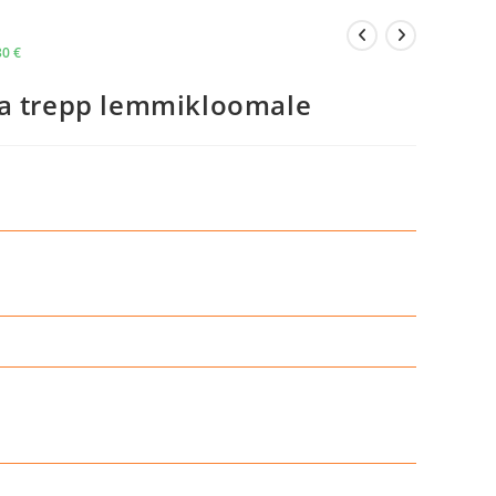
30
€
ga trepp lemmikloomale