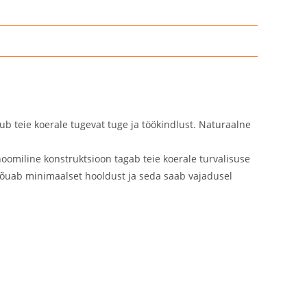
 teie koerale tugevat tuge ja töökindlust. Naturaalne
noomiline konstruktsioon tagab teie koerale turvalisuse
.Nõuab minimaalset hooldust ja seda saab vajadusel