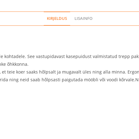
KIRJELDUS
LISAINFO
 kohtadele. See vastupidavast kasepuidust valmistatud trepp pakub
ahke õhkkonna.
et teie koer saaks hõlpsalt ja mugavalt üles ning alla minna. Ergo
erida ning neid saab hõlpsasti paigutada mööbli või voodi kõrvale