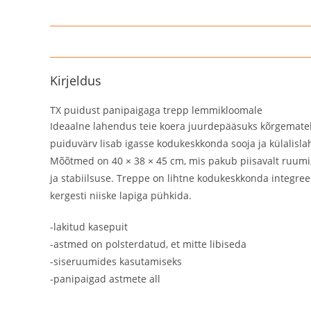
Kirjeldus
TX puidust panipaigaga trepp lemmikloomale
Ideaalne lahendus teie koera juurdepääsuks kõrgematele
puiduvärv lisab igasse kodukeskkonda sooja ja külalisl
Mõõtmed on 40 × 38 × 45 cm, mis pakub piisavalt ruumi, 
ja stabiilsuse. Treppe on lihtne kodukeskkonda integre
kergesti niiske lapiga pühkida.
-lakitud kasepuit
-astmed on polsterdatud, et mitte libiseda
-siseruumides kasutamiseks
-panipaigad astmete all