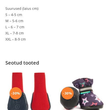
Suurused (laius cm):
S – 4-5 cm
M – 5-6 cm
L – 6 – 7 cm
XL – 7-8 cm
XXL – 8-9 cm
Seotud tooted
-30%
-30%