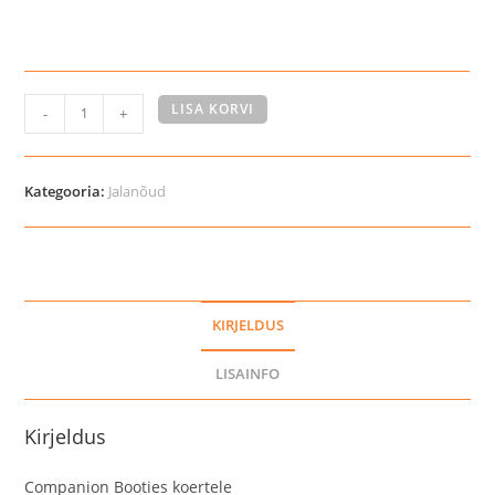
Companion
LISA KORVI
-
+
Booties
koertele
kogus
Kategooria:
Jalanõud
KIRJELDUS
LISAINFO
Kirjeldus
Companion Booties koertele