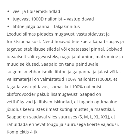
vee -ja libisemiskindlad
tugevast 1000D nailonist – vastupidavad
lihtne jalga panna – takjakinnitus
Loodud silmas pidades mugavust, vastupidavust ja
funktsionaalsust. Need hoiavad teie koera käpad soojas ja
tagavad stabiilsuse siledal või ebatasasel pinnal. Sobivad
ideaalselt välitegevusteks, nagu jalutamine, matkamine ja
muud seiklused. Saapaid on tänu painduvale
sulgemismehhanismile lihtne jalga panna ja jalast võtta.
Välismaterjal on valmistatud 100% nailonist (1000D), et
tagada vastupidavus, samas kui 100% nailonist
oksfordvooder pakub lisamugavust. Saapad on
vetthülgavad ja libisemiskindlad, et tagada optimaalne
jõudlus keerulistes ilmastikutingimustes ja maastikul.
Saapad on saadaval viies suuruses (S, M, L, XL, XXL), et
rahuldada erinevat tõugu ja suurusega koerte vajadusi.
Komplektis 4 tk.