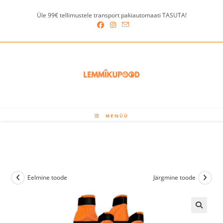
Skip
Üle 99€ tellimustele transport pakiautomaati TASUTA!
to
content
MENÜÜ
Eelmine toode
Järgmine toode