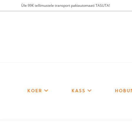
Skip
Üle 99€ tellimustele transport pakiautomaati TASUTA!
to
content
KOER
KASS
HOBU