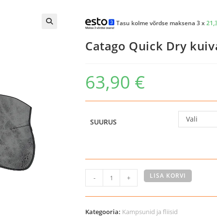
Tasu kolme võrdse maksena 3 x
21,
Catago Quick Dry kuiv
63,90
€
Vali
SUURUS
Catago
LISA KORVI
-
+
Quick
Dry
kuivatusjope
Kategooria:
Kampsunid ja fliisid