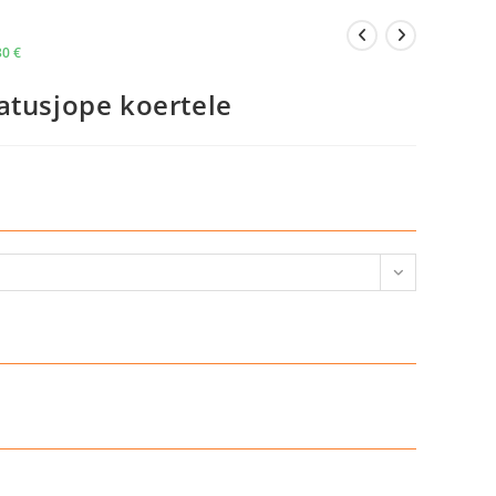
30
€
atusjope koertele