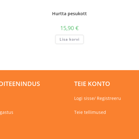
Hurtta pesukott
15,90
€
Lisa korvi
DITEENINDUS
TEIE KONTO
Logi sisse/ Registreeru
gastus
Teie tellimused