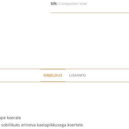
koertele
Silt:
Companion koer
kogus
KIRJELDUS
LISAINFO
ope koerale
 sobilikuks erineva kaelapikkusega koertele.