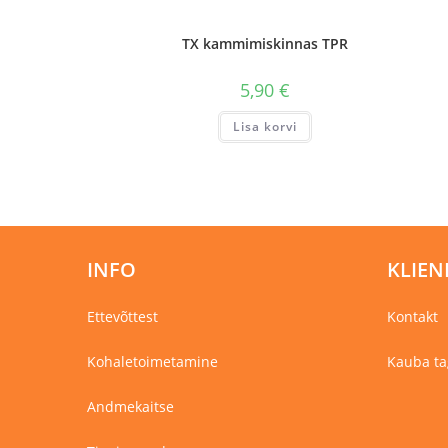
TX kammimiskinnas TPR
5,90
€
Lisa korvi
INFO
KLIEN
Ettevõttest
Kontakt
Kohaletoimetamine
Kauba ta
Andmekaitse