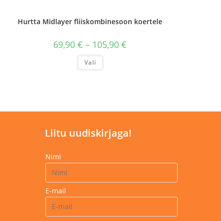
Hurtta Midlayer fliiskombinesoon koertele
Hinnavahemik:
69,90
€
–
105,90
€
69,90 €
kuni
Sellel
Vali
105,90 €
tootel
on
mitu
varianti.
Valikuid
saab
teha
tootelehel.
Liitu uudiskirjaga!
Nimi
E-mail