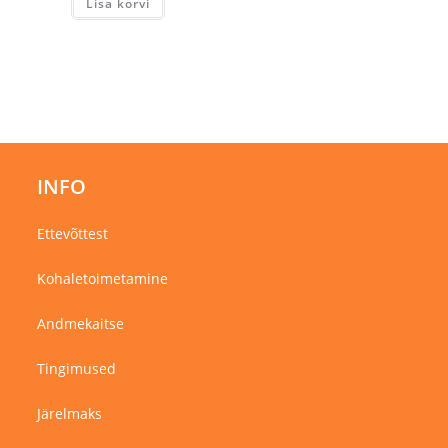
Lisa korvi
INFO
Ettevõttest
Kohaletoimetamine
Andmekaitse
Tingimused
Järelmaks