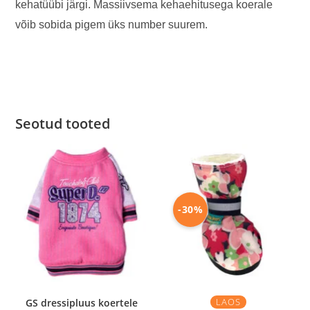
kehatüübi järgi. Massiivsema kehaehitusega koerale
võib sobida pigem üks number suurem.
Seotud tooted
-30%
LAOS
GS dressipluus koertele