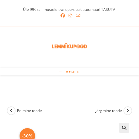
Skip
Üle 99€ tellimustele transport pakiautomaati TASUTA!
to
content
MENÜÜ
Eelmine toode
Järgmine toode
-30%