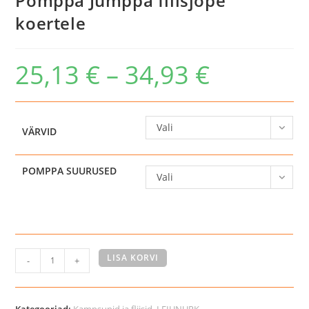
Pomppa Jumppa fliisjope
koertele
25,13
€
–
34,93
€
Hinnavahemik:
25,13 €
kuni
34,93 €
Vali
VÄRVID
POMPPA SUURUSED
Vali
Pomppa
LISA KORVI
-
+
Jumppa
fliisjope
koertele
Kategooriad:
Kampsunid ja fliisid
,
LEIUNURK