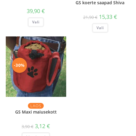
GS koerte saapad Shiva
39,90
€
Algne
Praegun
15,33
€
21,90
€
Sellel
hind
hind
Vali
tootel
oli:
on:
Sellel
on
Vali
21,90 €.
15,33 €.
tootel
mitu
on
varianti.
mitu
Valikuid
varianti.
saab
Valikuid
teha
saab
tootelehel.
teha
tootelehel.
-30%
LAOS
GS Maxi maiusekott
3,12
€
3,90
€