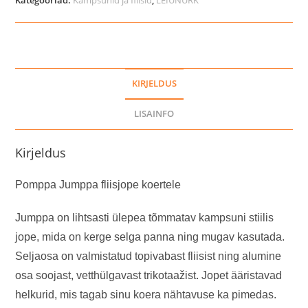
kogus
KIRJELDUS
LISAINFO
Kirjeldus
Pomppa Jumppa fliisjope koertele
Jumppa on lihtsasti ülepea tõmmatav kampsuni stiilis
jope, mida on kerge selga panna ning mugav kasutada.
Seljaosa on valmistatud topivabast fliisist ning alumine
osa soojast, vetthülgavast trikotaažist. Jopet ääristavad
helkurid, mis tagab sinu koera nähtavuse ka pimedas.