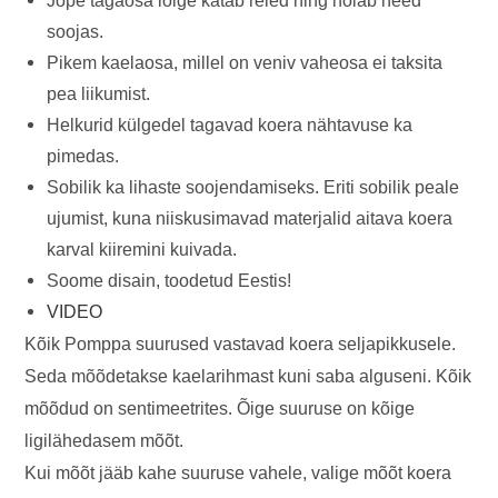
Jope tagaosa lõige katab reied ning hoiab need
soojas.
Pikem kaelaosa, millel on veniv vaheosa ei taksita
pea liikumist.
Helkurid külgedel tagavad koera nähtavuse ka
pimedas.
Sobilik ka lihaste soojendamiseks. Eriti sobilik peale
ujumist, kuna niiskusimavad materjalid aitava koera
karval kiiremini kuivada.
Soome disain, toodetud Eestis!
VIDEO
Kõik Pomppa suurused vastavad koera seljapikkusele.
Seda mõõdetakse kaelarihmast kuni saba alguseni. Kõik
mõõdud on sentimeetrites. Õige suuruse on kõige
ligilähedasem mõõt.
Kui mõõt jääb kahe suuruse vahele, valige mõõt koera