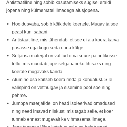
Antistaatiline ning sobib kasutamiseks sügisel eraldi
jopena ning külmematel ilmadega alusjopena.
Hooldusvaba, sobib kõikidele koertele. Mugav ja soe
peast kuni sabani.
Antistaatiline, mis tähendab, et see ei aja koera karva
pusasse ega kogu seda enda külge.
Seljaosa materjal on valitud oma suure paindlikusse
tõttu, mis muudab jope selgapaneku lihtsaks ning
koerale mugavaks kanda.
Alumine osa kaitseb koera rinda ja kõhualust. Sile
välispind on vetthülgav ja sisemine pool soe ning
pehme.
Jumppa maerjalidel on head isoleerivad omadused
ning need imavad niiskust, mis tagab selle, et koer
tunneb ennast mugavalt ka vihmasema ilmaga.