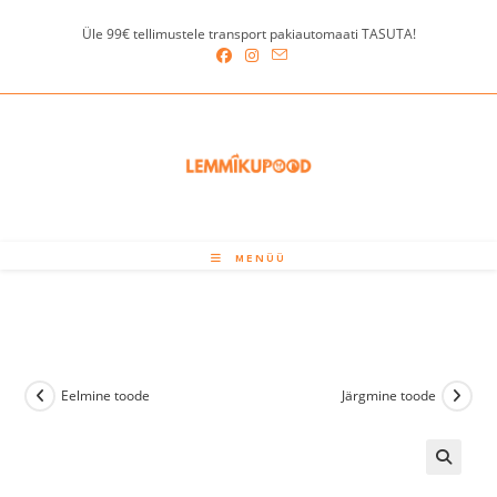
Skip
Üle 99€ tellimustele transport pakiautomaati TASUTA!
to
content
MENÜÜ
Eelmine toode
Järgmine toode