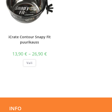
iCrate Contour Snapy Fit
puurikauss
Hinnavahemik:
13,90
€
–
26,90
€
13,90 €
kuni
Sellel
Vali
26,90 €
tootel
on
mitu
varianti.
Valikuid
saab
teha
tootelehel.
INFO