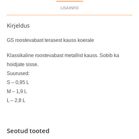
LISAINFO
Kirjeldus
GS roostevabast terasest kauss koerale
Klassikaline roostevabast metallist kauss. Sobib ka
hoidjate sisse.
Suurused:
S – 0,95 L
M – 1,9 L
L – 2,8 L
Seotud tooted