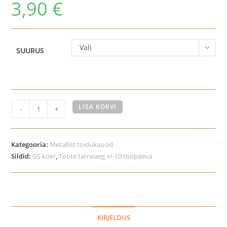
3,90
€
Vali
SUURUS
GS
LISA KORVI
-
+
roostevabast
terasest
kauss
Kategooria:
Metallist toidukausid
koerale
Sildid:
GS koer
,
Toote tarneaeg +/-10 tööpäeva
kogus
KIRJELDUS