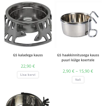
GS kaladega kauss
GS haakkinnitusega kauss
puuri külge koertele
22,90
€
Hinnava
2,90
€
–
15,90
€
2,90 €
Lisa korvi
kuni
Sellel
Vali
15,90 €
tootel
on
mitu
varianti.
Valikuid
saab
teha
tootelehel.