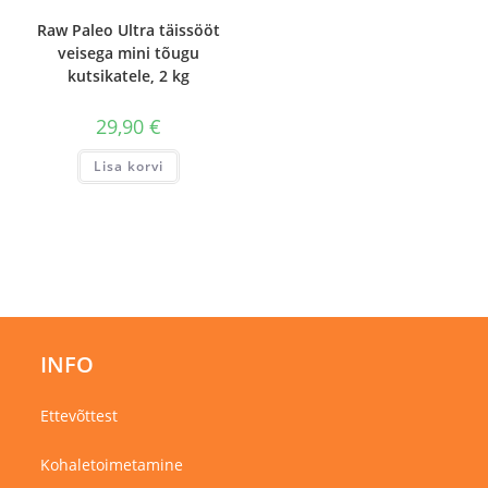
Raw Paleo Ultra täissööt
veisega mini tõugu
kutsikatele, 2 kg
29,90
€
Lisa korvi
INFO
Ettevõttest
Kohaletoimetamine