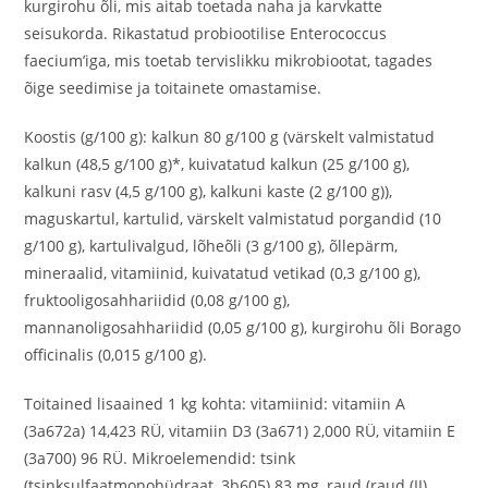
kurgirohu õli, mis aitab toetada naha ja karvkatte
seisukorda. Rikastatud probiootilise Enterococcus
faecium’iga, mis toetab tervislikku mikrobiootat, tagades
õige seedimise ja toitainete omastamise.
Koostis (g/100 g): kalkun 80 g/100 g (värskelt valmistatud
kalkun (48,5 g/100 g)*, kuivatatud kalkun (25 g/100 g),
kalkuni rasv (4,5 g/100 g), kalkuni kaste (2 g/100 g)),
maguskartul, kartulid, värskelt valmistatud porgandid (10
g/100 g), kartulivalgud, lõheõli (3 g/100 g), õllepärm,
mineraalid, vitamiinid, kuivatatud vetikad (0,3 g/100 g),
fruktooligosahhariidid (0,08 g/100 g),
mannanoligosahhariidid (0,05 g/100 g), kurgirohu õli Borago
officinalis (0,015 g/100 g).
Toitained lisaained 1 kg kohta: vitamiinid: vitamiin A
(3a672a) 14,423 RÜ, vitamiin D3 (3a671) 2,000 RÜ, vitamiin E
(3a700) 96 RÜ. Mikroelemendid: tsink
(tsinksulfaatmonohüdraat, 3b605) 83 mg, raud (raud (II)