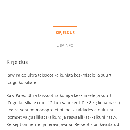
ja
suurt
tõugu
kutsikale,
KIRJELDUS
2
kg
LISAINFO
kogus
Kirjeldus
Raw Paleo Ultra täissööt kalkuniga keskmisele ja suurt
tõugu kutsikale
Raw Paleo Ultra täissööt kalkuniga keskmisele ja suurt
tõugu kutsikale (kuni 12 kuu vanuseni, üle 8 kg kehamassi).
See retsept on monoproteiiniline, sisaldades ainult üht
loomset valguallikat (kalkun) ja rasvaallikat (kalkuni rasv).
Retsept on herne- ja teraviljavaba. Retseptis on kasutatud