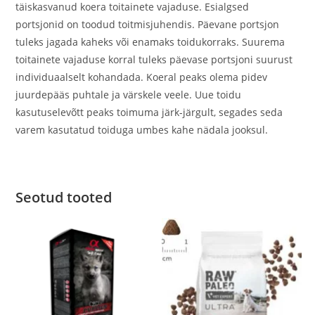
täiskasvanud koera toitainete vajaduse. Esialgsed
portsjonid on toodud toitmisjuhendis. Päevane portsjon
tuleks jagada kaheks või enamaks toidukorraks. Suurema
toitainete vajaduse korral tuleks päevase portsjoni suurust
individuaalselt kohandada. Koeral peaks olema pidev
juurdepääs puhtale ja värskele veele. Uue toidu
kasutuselevõtt peaks toimuma järk-järgult, segades seda
varem kasutatud toiduga umbes kahe nädala jooksul.
Seotud tooted