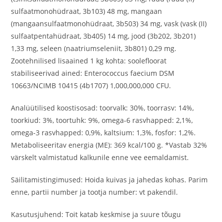
sulfaatmonohüdraat, 3b103) 48 mg, mangaan
(mangaansulfaatmonohüdraat, 3b503) 34 mg, vask (vask (II)
sulfaatpentahüdraat, 3b405) 14 mg, jood (3b202, 3b201)
1,33 mg, seleen (naatriumseleniit, 3b801) 0,29 mg.
Zootehnilised lisaained 1 kg kohta: soolefloorat
stabiliseerivad ained: Enterococcus faecium DSM
10663/NCIMB 10415 (4b1707) 1,000,000,000 CFU.
Analüütilised koostisosad: toorvalk: 30%, toorrasv: 14%,
toorkiud: 3%, toortuhk: 9%, omega-6 rasvhapped: 2,1%,
omega-3 rasvhapped: 0,9%, kaltsium: 1,3%, fosfor: 1,2%.
Metaboliseeritav energia (ME): 369 kcal/100 g. *Vastab 32%
värskelt valmistatud kalkunile enne vee eemaldamist.
Säilitamistingimused: Hoida kuivas ja jahedas kohas. Parim
enne, partii number ja tootja number: vt pakendil.
Kasutusjuhend: Toit katab keskmise ja suure tõugu