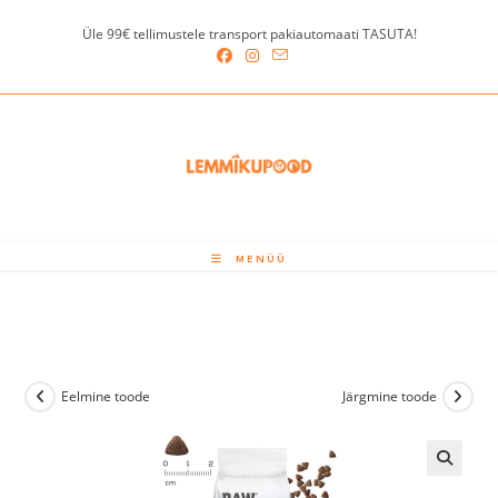
Skip
Üle 99€ tellimustele transport pakiautomaati TASUTA!
to
content
MENÜÜ
Eelmine toode
Järgmine toode