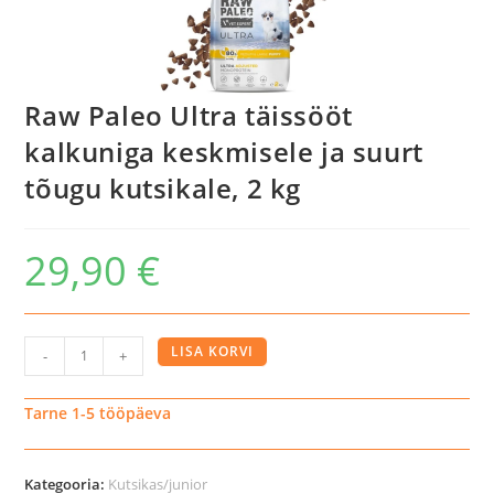
Raw Paleo Ultra täissööt
kalkuniga keskmisele ja suurt
tõugu kutsikale, 2 kg
29,90
€
Raw
LISA KORVI
-
+
Paleo
Ultra
Tarne 1-5 tööpäeva
täissööt
kalkuniga
Kategooria:
Kutsikas/junior
keskmisele