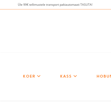
Skip
Üle 99€ tellimustele transport pakiautomaati TASUTA!
to
content
KOER
KASS
HOBU