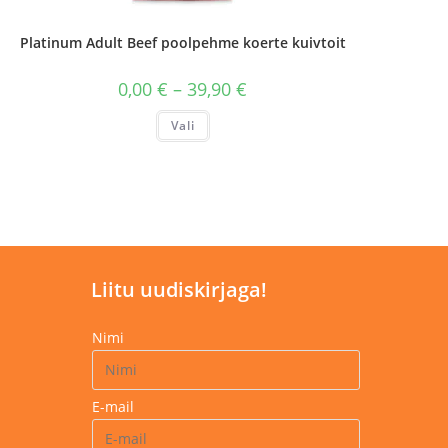
Platinum Adult Beef poolpehme koerte kuivtoit
Hinnavahemik:
0,00
€
–
39,90
€
0,00 €
kuni
Sellel
Vali
39,90 €
tootel
on
mitu
varianti.
Valikuid
saab
teha
tootelehel.
Liitu uudiskirjaga!
Nimi
E-mail