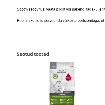
Söötmissoovitus: vaata pildilt või pakendi tagaküljelt t
Poolniisket toitu serveerida väikeste portsjonitega, e
Seotud tooted