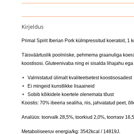
Kirjeldus
Primal Spirit Iberian Pork külmpressitud koeratoit, 1 
Täisväärtuslik poolniiske, pehmema graanuliga koerat
koostisosi. Gluteenivaba ning ei sisalda lihajahu ega
Valmistatud ülimalt kvaliteetsetest koostisosadest
Ei mingeid kunstlikke lisaaineid
Sobib kõikidele koertele olenemata tõust
Koostis: 70% ibeeria sealiha, riis, jahvatatud peet, õ
Analüüs: toorvalk 28,5%, toorkiud 2,0%, toorrasv 16,
Metaboliseeruv energia/kg: 3542kcal / 14819J.