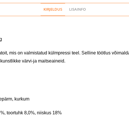
KIRJELDUS
LISAINFO
kg
oit, mis on valmistatud külmpressi teel. Selline töötlus võima
 kunstlikke värvi-ja maitseaineid.
llepärm, kurkum
5%, toortuhk 8,0%, niiskus 18%