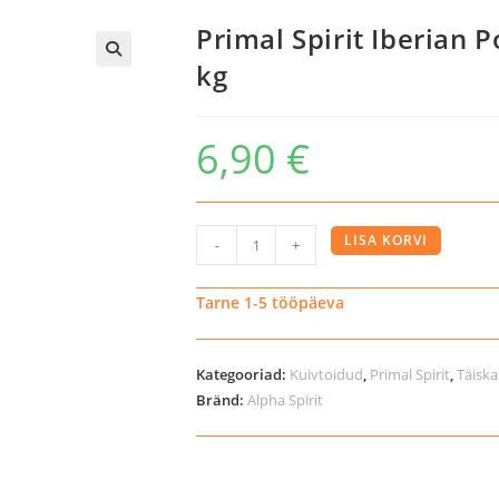
Primal Spirit Iberian 
kg
6,90
€
Primal
LISA KORVI
-
+
Spirit
Iberian
Tarne 1-5 tööpäeva
Pork
külmpressitud
Kategooriad:
Kuivtoidud
,
Primal Spirit
,
Täisk
koeratoit,
Bränd:
Alpha Spirit
1
kg
kogus