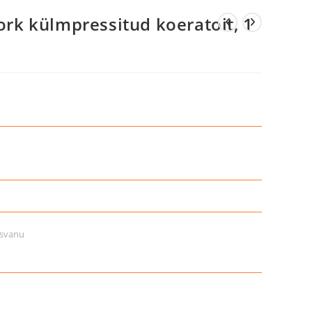
Pork külmpressitud koeratoit, 1
asvanu