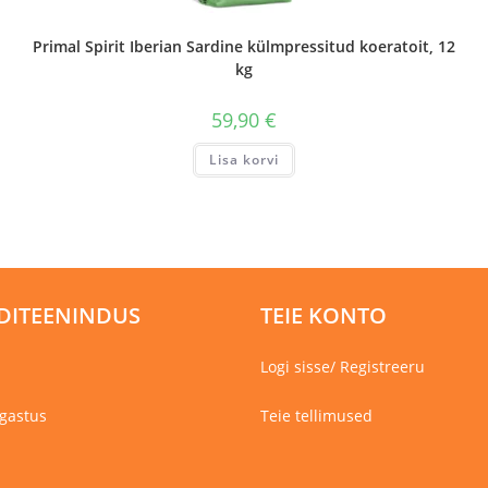
Primal Spirit Iberian Sardine külmpressitud koeratoit, 12
kg
59,90
€
Lisa korvi
DITEENINDUS
TEIE KONTO
Logi sisse/ Registreeru
gastus
Teie tellimused