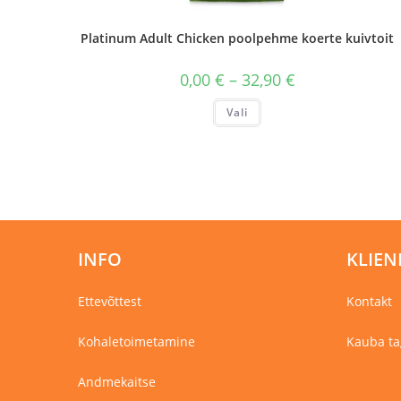
Platinum Adult Chicken poolpehme koerte kuivtoit
Hinnavahemik:
0,00
€
–
32,90
€
0,00 €
kuni
Sellel
Vali
32,90 €
tootel
on
mitu
varianti.
Valikuid
saab
teha
tootelehel.
INFO
KLIEN
Ettevõttest
Kontakt
Kohaletoimetamine
Kauba ta
Andmekaitse