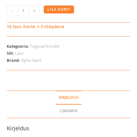
Alpha
LISA KORVI
-
+
Spirit
Ham
10 laos /tarne 1-3 tööpäeva
Bone
Maxi
Kategooria:
Tugevad kondid
närimiskont
Silt:
Laos
koertele
Bränd:
Alpha Spirit
kogus
KIRJELDUS
LISAINFO
Kirjeldus