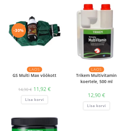
-30%
LAOS
LAOS
GS Multi Max vöökott
Trikem Multivitamin
koertele, 500 ml
11,92
€
14,90
€
12,90
€
Lisa korvi
Lisa korvi