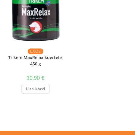
LAOS
Trikem MaxRelax koertele,
450 g
30,90
€
Lisa korvi