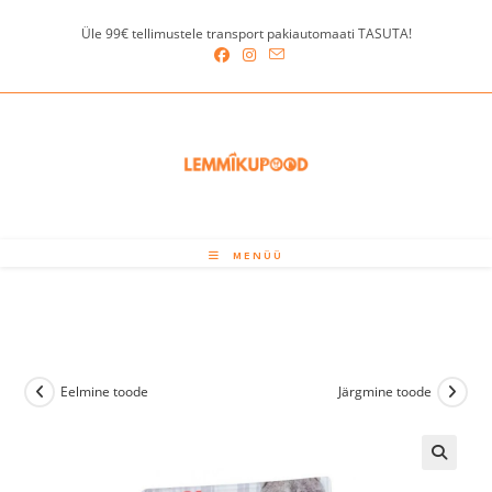
Skip
Üle 99€ tellimustele transport pakiautomaati TASUTA!
to
content
MENÜÜ
Eelmine toode
Järgmine toode