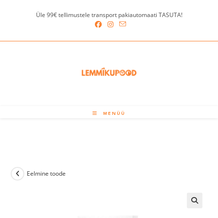
Skip
Üle 99€ tellimustele transport pakiautomaati TASUTA!
to
content
MENÜÜ
Eelmine toode