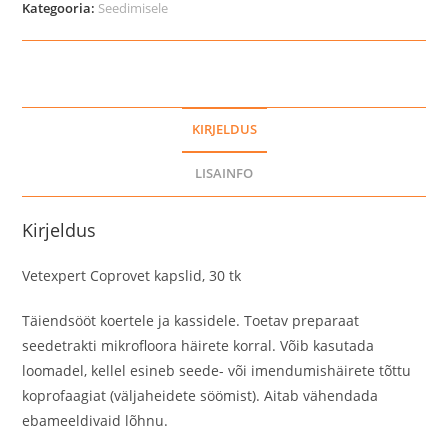
Kategooria:
Seedimisele
kogus
KIRJELDUS
LISAINFO
Kirjeldus
Vetexpert Coprovet kapslid, 30 tk
Täiendsööt koertele ja kassidele. Toetav preparaat
seedetrakti mikrofloora häirete korral. Võib kasutada
loomadel, kellel esineb seede- või imendumishäirete tõttu
koprofaagiat (väljaheidete söömist). Aitab vähendada
ebameeldivaid lõhnu.