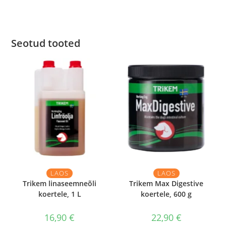
Seotud tooted
LAOS
LAOS
Trikem linaseemneõli
Trikem Max Digestive
koertele, 1 L
koertele, 600 g
16,90
€
22,90
€