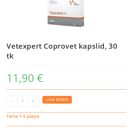
Vetexpert Coprovet kapslid, 30
tk
11,90
€
Vetexpert
LISA KORVI
-
+
Coprovet
kapslid,
Tarne 1-5 päeva
30
tk