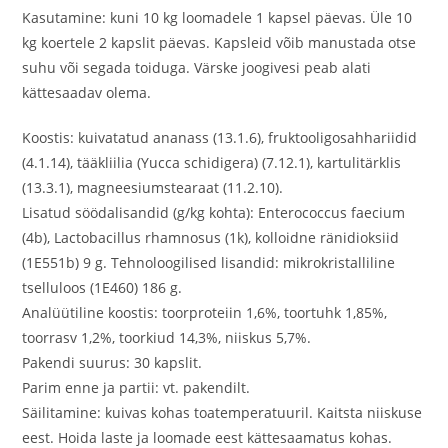
Kasutamine: kuni 10 kg loomadele 1 kapsel päevas. Üle 10
kg koertele 2 kapslit päevas. Kapsleid võib manustada otse
suhu või segada toiduga. Värske joogivesi peab alati
kättesaadav olema.
Koostis: kuivatatud ananass (13.1.6), fruktooligosahhariidid
(4.1.14), tääkliilia (Yucca schidigera) (7.12.1), kartulitärklis
(13.3.1), magneesiumstearaat (11.2.10).
Lisatud söödalisandid (g/kg kohta): Enterococcus faecium
(4b), Lactobacillus rhamnosus (1k), kolloidne ränidioksiid
(1E551b) 9 g. Tehnoloogilised lisandid: mikrokristalliline
tselluloos (1E460) 186 g.
Analüütiline koostis: toorproteiin 1,6%, toortuhk 1,85%,
toorrasv 1,2%, toorkiud 14,3%, niiskus 5,7%.
Pakendi suurus: 30 kapslit.
Parim enne ja partii: vt. pakendilt.
Säilitamine: kuivas kohas toatemperatuuril. Kaitsta niiskuse
eest. Hoida laste ja loomade eest kättesaamatus kohas.