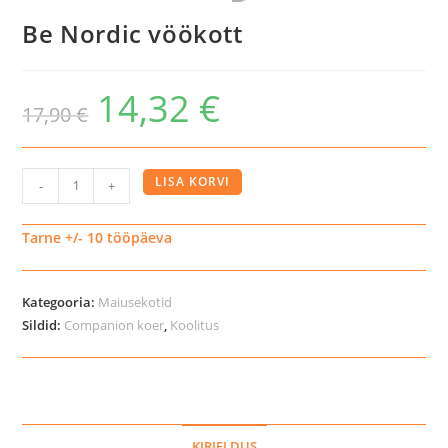
Be Nordic vöökott
14,32
€
17,90
€
Be
LISA KORVI
-
+
Nordic
vöökott
Tarne +/- 10 tööpäeva
kogus
Kategooria:
Maiusekotid
Sildid:
Companion koer
,
Koolitus
KIRJELDUS