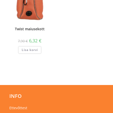
Twist maiusekott
6,32
€
7,90
€
Lisa korvi
INFO
Ettevõttest