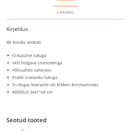
LISAINFO
Kirjeldus
Be Nordic vöökott
O-kujulise lukuga
Vett hülgava sisevoodriga
Põhisahtlil vahesein
Eraldi sisetasku lukuga
D-rõngas koeravile või klikkeri kinnitamiseks
Mõõdud 24x11x8 cm
Seotud tooted