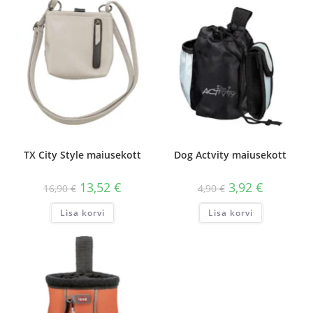
TX City Style maiusekott
Dog Actvity maiusekott
13,52
€
3,92
€
16,90
€
4,90
€
Lisa korvi
Lisa korvi