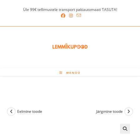
Skip
Üle 99€ tellimustele transport pakiautomaati TASUTA!
to
content
MENÜÜ
Eelmine toode
Järgmine toode