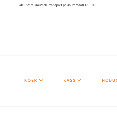
Skip
Üle 99€ tellimustele transport pakiautomaati TASUTA!
to
content
KOER
KASS
HOBU