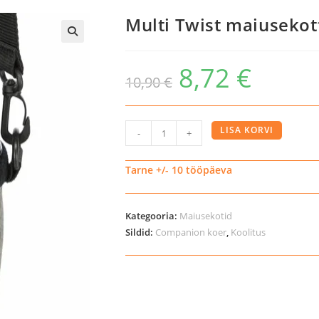
Multi Twist maiusekot
8,72
€
10,90
€
Multi
LISA KORVI
-
+
Twist
maiusekott
Tarne +/- 10 tööpäeva
kogus
Kategooria:
Maiusekotid
Sildid:
Companion koer
,
Koolitus