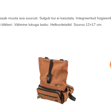
saab muuta ava suurust. Sulgub kui ei kasutata. Integreeritud hügieenik
õi klikkeri. Välimine lukuga tasku. Helkurdetailid. Suurus 12×17 cm.