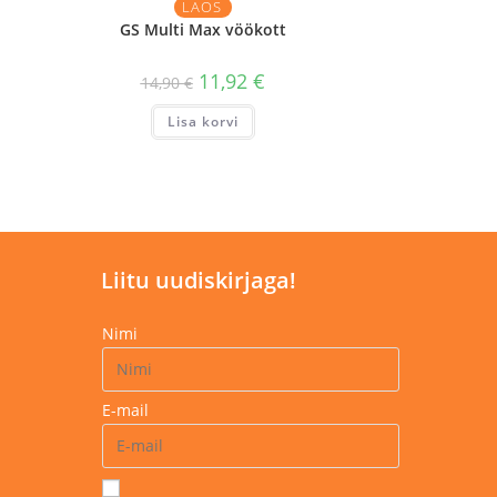
LAOS
GS Multi Max vöökott
11,92
€
14,90
€
Lisa korvi
Liitu uudiskirjaga!
Nimi
E-mail