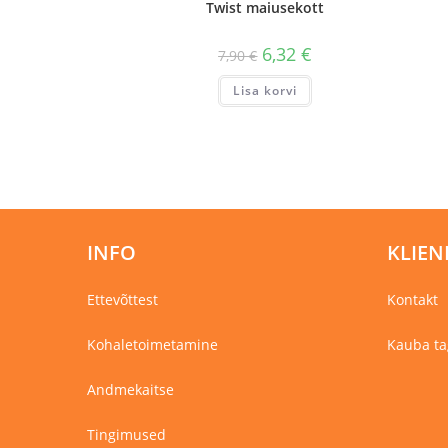
Twist maiusekott
6,32
€
7,90
€
Lisa korvi
INFO
KLIEN
Ettevõttest
Kontakt
Kohaletoimetamine
Kauba ta
Andmekaitse
Tingimused