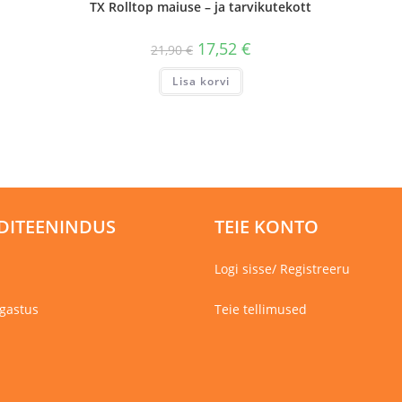
TX Rolltop maiuse – ja tarvikutekott
17,52
€
21,90
€
Lisa korvi
DITEENINDUS
TEIE KONTO
Logi sisse/ Registreeru
gastus
Teie tellimused