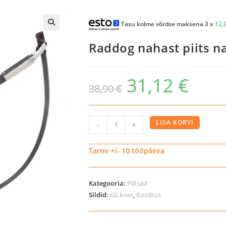
Tasu kolme võrdse maksena 3 x
12,
Raddog nahast piits n
31,12
€
38,90
€
Raddog
LISA KORVI
-
+
nahast
piits
Tarne +/- 10 tööpäeva
nahast
laksutiga
Kategooria:
Piitsad
kogus
Sildid:
GS koer
,
Koolitus