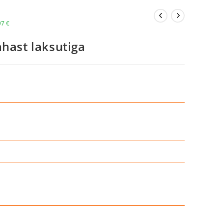
97
€
ahast laksutiga