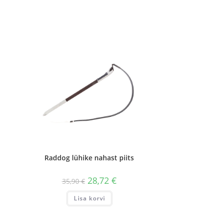
Raddog lühike nahast piits
28,72
€
35,90
€
Lisa korvi