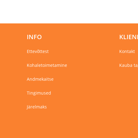
mitu
varianti.
Valikuid
saab
teha
tootelehel.
INFO
KLIEN
Ettevõttest
Kontakt
Kohaletoimetamine
Kauba ta
Andmekaitse
Tingimused
Järelmaks