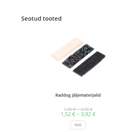
Seotud tooted
Raddog jäljematerjalid
Hinnavahemik:
–
1,90
€
4,90
€
1,90 €
Hinnavahemik:
1,52
€
–
3,92
€
kuni
1,52 €
4,90 €
kuni
Sellel
Vali
3,92 €
tootel
on