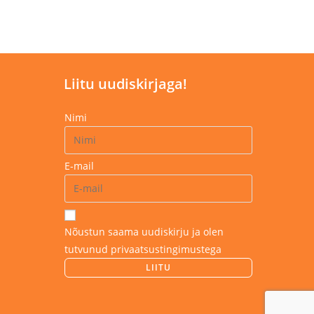
Liitu uudiskirjaga!
Nimi
E-mail
Nõustun saama uudiskirju ja olen
tutvunud privaatsustingimustega