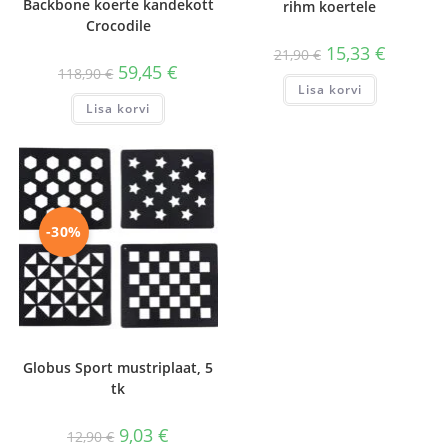
Backbone koerte kandekott
rihm koertele
Crocodile
Algne
Praegun
15,33
€
21,90
€
hind
hind
Algne
Praegune
59,45
€
118,90
€
oli:
on:
hind
hind
Lisa korvi
21,90 €.
15,33 €.
oli:
on:
Lisa korvi
118,90 €.
59,45 €.
-30%
Globus Sport mustriplaat, 5
tk
Algne
Praegune
9,03
€
12,90
€
hind
hind