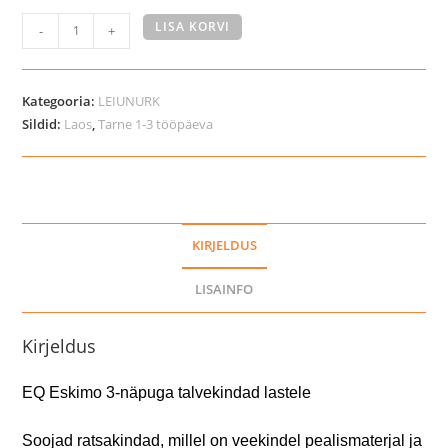
EQ
LISA KORVI
-
+
Eskimo
3-
näpuga
Kategooria:
LEIUNURK
talvekindad
Sildid:
Laos
,
Tarne 1-3 tööpäeva
lastele
kogus
KIRJELDUS
LISAINFO
Kirjeldus
EQ Eskimo 3-näpuga talvekindad lastele
Soojad ratsakindad, millel on veekindel pealismaterjal ja