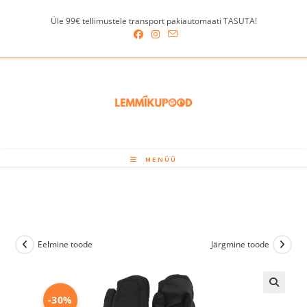
Skip
Üle 99€ tellimustele transport pakiautomaati TASUTA!
to
content
MENÜÜ
Eelmine toode
Järgmine toode
-30%