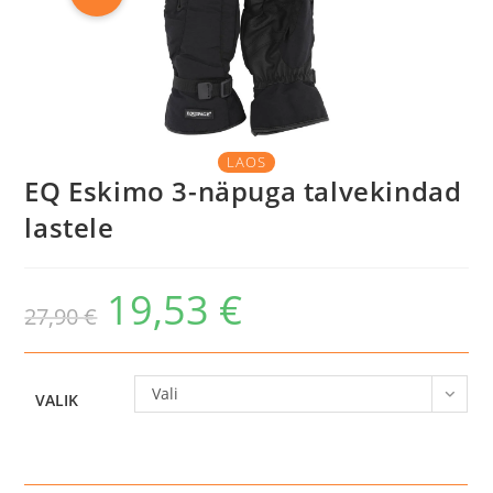
LAOS
EQ Eskimo 3-näpuga talvekindad
lastele
19,53
€
Algne
Praegune
27,90
€
hind
hind
oli:
on:
27,90 €.
19,53 €.
Vali
VALIK