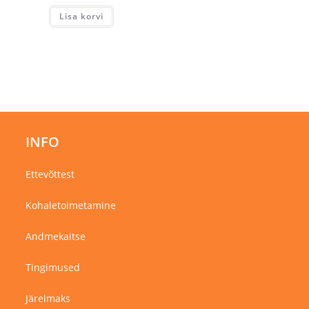
oli:
on:
Lisa korvi
12,90 €.
9,03 €.
INFO
Ettevõttest
Kohaletoimetamine
Andmekaitse
Tingimused
Järelmaks