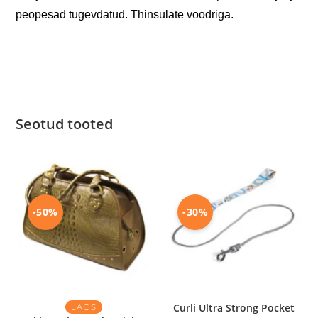
peopesad tugevdatud. Thinsulate voodriga.
Seotud tooted
-50%
-30%
LAOS
Curli Ultra Strong Pocket