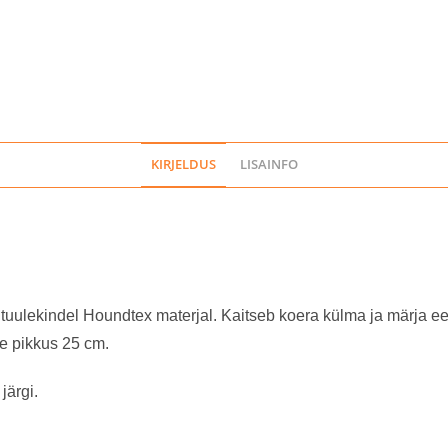
KIRJELDUS
LISAINFO
a tuulekindel Houndtex materjal. Kaitseb koera külma ja märja ee
ne pikkus 25 cm.
järgi.