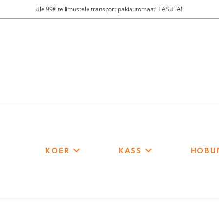
Skip
Üle 99€ tellimustele transport pakiautomaati TASUTA!
to
content
KOER
KASS
HOBU