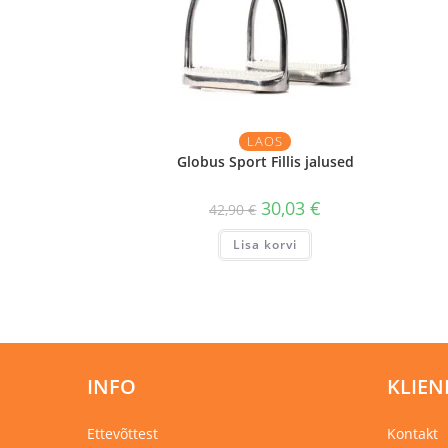
LAOS
Globus Sport Fillis jalused
Algne
Praegune
30,03
€
42,90
€
hind
hind
oli:
on:
Lisa korvi
42,90 €.
30,03 €.
INFO
KLIEN
Ettevõttest
Kontakt