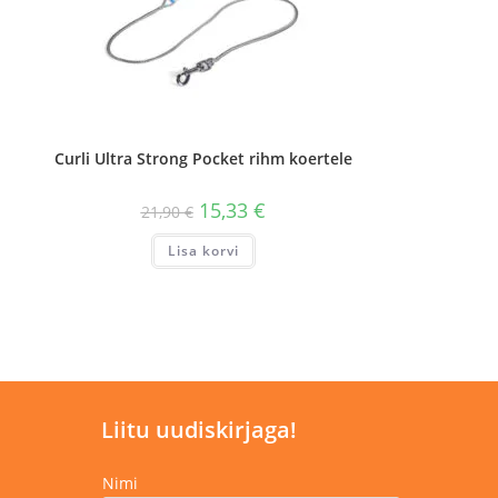
Curli Ultra Strong Pocket rihm koertele
Algne
Praegune
15,33
€
21,90
€
hind
hind
oli:
on:
Lisa korvi
21,90 €.
15,33 €.
Liitu uudiskirjaga!
Nimi