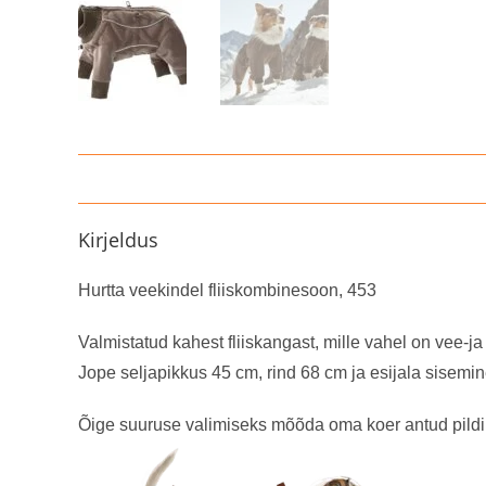
Kirjeldus
Hurtta veekindel fliiskombinesoon, 453
Valmistatud kahest fliiskangast, mille vahel on vee-j
Jope seljapikkus 45 cm, rind 68 cm ja esijala sisemi
Õige suuruse valimiseks mõõda oma koer antud pildi 