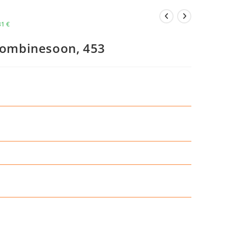
31
€
skombinesoon, 453