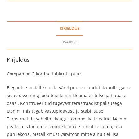
KIRJELDUS
LISAINFO
Kirjeldus
Companion 2-kordne tuhkrute puur
Elegantse metallikmusta värvi puur sulandub kaunilt igasse
sisustusse ning loob teie lemmikloomale stiilse ja hubase
oaasi. Konstrueeritud tugevast terastraadist paksusega
Ø3mm, mis tagab vastupidavuse ja stabiilsuse.
Terastraatide vaheline kaugus on hoolikalt seatud 14 mm
peale, mis loob teie lemmikloomale turvalise ja mugava
puhkekoha. Metallikmust värvitoon mitte ainult ei lisa