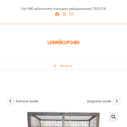
Skip
Üle 99€ tellimustele transport pakiautomaati TASUTA!
to
content
MENÜÜ
Eelmine toode
Järgmine toode