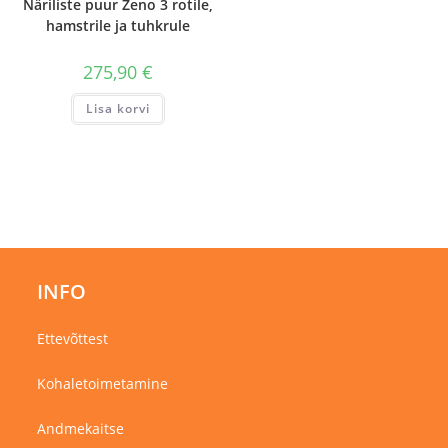
Näriliste puur Zeno 3 rotile,
hamstrile ja tuhkrule
275,90
€
Lisa korvi
INFO
Ettevõttest
Kohaletoimetamine
Andmekaitse