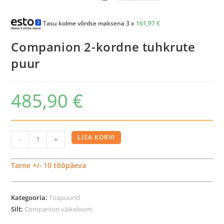
Tasu kolme võrdse maksena 3 x
161,97
€
Companion 2-kordne tuhkrute
puur
485,90
€
Companion
LISA KORVI
-
+
2-
kordne
Tarne +/- 10 tööpäeva
tuhkrute
puur
Kategooria:
Toapuurid
kogus
Silt:
Companion väikeloom