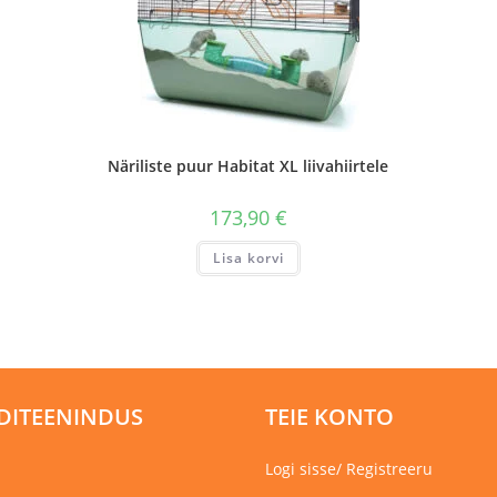
Näriliste puur Habitat XL liivahiirtele
173,90
€
Lisa korvi
DITEENINDUS
TEIE KONTO
Logi sisse/ Registreeru