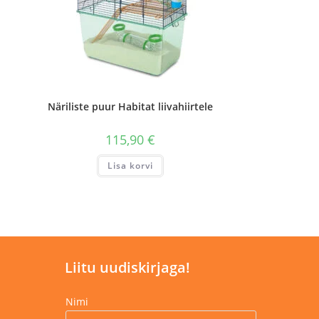
Näriliste puur Habitat liivahiirtele
115,90
€
Lisa korvi
Liitu uudiskirjaga!
Nimi