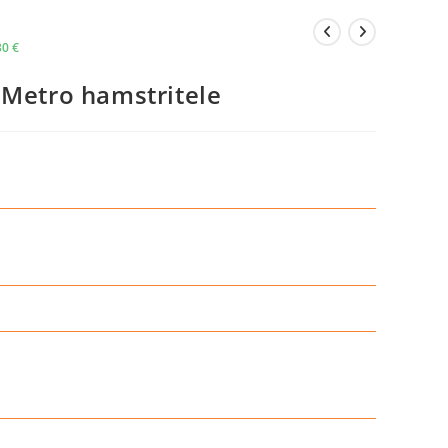
30
€
 Metro hamstritele