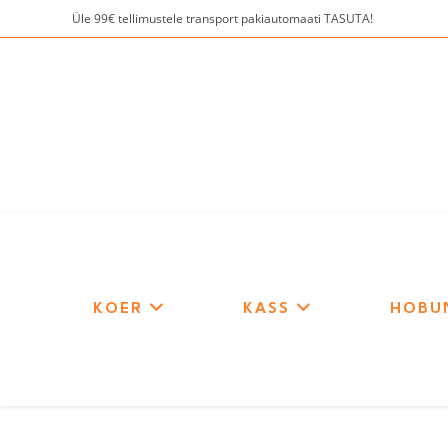
Skip
Üle 99€ tellimustele transport pakiautomaati TASUTA!
to
content
KOER
KASS
HOBU