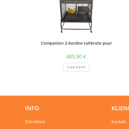
Companion 2-kordne tuhkrute puur
485,90
€
Lisa korvi
INFO
KLIEN
Ettevõttest
Kontakt