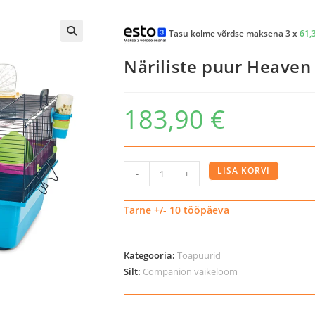
Tasu kolme võrdse maksena 3 x
61,
Näriliste puur Heaven
183,90
€
Näriliste
LISA KORVI
-
+
puur
Heaven
Tarne +/- 10 tööpäeva
Metro
hamstritele
Kategooria:
Toapuurid
kogus
Silt:
Companion väikeloom