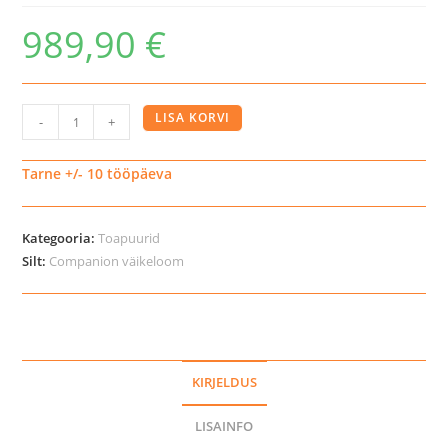
989,90
€
Näriliste
LISA KORVI
-
+
puur
Suite
Tarne +/- 10 tööpäeva
Royale
XL
Kategooria:
Toapuurid
kogus
Silt:
Companion väikeloom
KIRJELDUS
LISAINFO