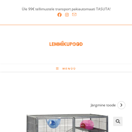
Skip
Üle 99€ tellimustele transport pakiautomaati TASUTA!
to
content
MENÜÜ
Järgmine toode