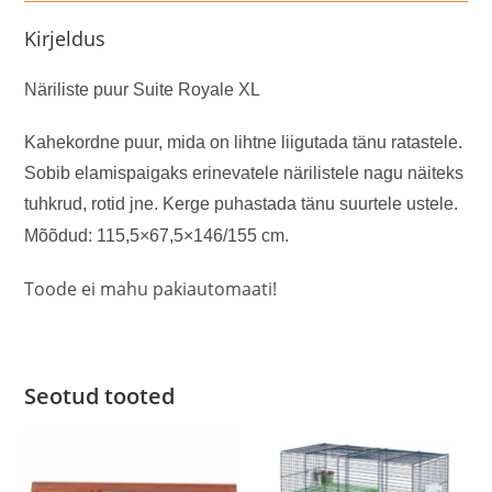
Kirjeldus
Näriliste puur Suite Royale XL
Kahekordne puur, mida on lihtne liigutada tänu ratastele.
Sobib elamispaigaks erinevatele närilistele nagu näiteks
tuhkrud, rotid jne. Kerge puhastada tänu suurtele ustele.
Mõõdud:
115,5×67,5×146/155 cm.
Toode ei mahu pakiautomaati!
Seotud tooted