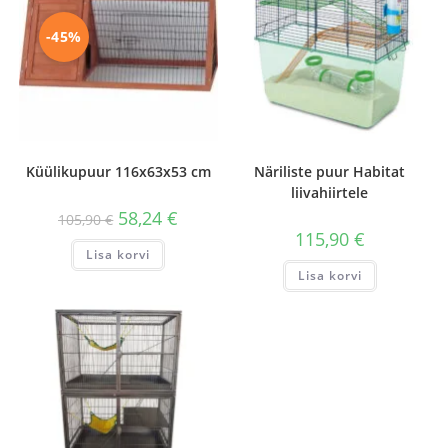
-45%
Küülikupuur 116x63x53 cm
Näriliste puur Habitat
liivahiirtele
Algne
Praegune
58,24
€
105,90
€
hind
hind
115,90
€
oli:
on:
Lisa korvi
105,90 €.
58,24 €.
Lisa korvi