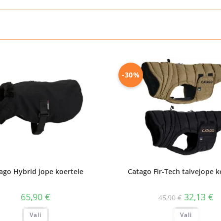
-30%
ago Hybrid jope koertele
Catago Fir-Tech talvejope k
Algne
Pr
65,90
€
32,13
€
45,90
€
hind
hi
oli:
on
Sellel
Sellel
Vali
Vali
45,90 €.
32
tootel
tootel