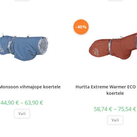
on
on
mitu
mitu
varianti.
variant
Valikuid
Valiku
saab
saab
teha
teha
-40%
tootelehel.
tootele
Monsoon vihmajope koertele
Hurtta Extreme Warmer ECO 
koertele
Hinnavahemik:
44,90
€
–
63,90
€
44,90 €
58,74
€
–
75,54
€
kuni
Sellel
Vali
63,90 €
tootel
Sellel
on
Vali
tootel
mitu
on
varianti.
mitu
Valikuid
variant
saab