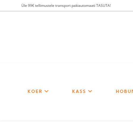
Skip
Üle 99€ tellimustele transport pakiautomaati TASUTA!
to
content
KOER
KASS
HOBU