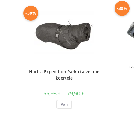
teha
tootelehel.
-30%
-30%
GS
Hurtta Expedition Parka talvejope
koertele
Hinnavahemik:
55,93
€
–
79,90
€
55,93 €
kuni
Sellel
Vali
79,90 €
tootel
on
mitu
varianti.
Valikuid
saab
teha