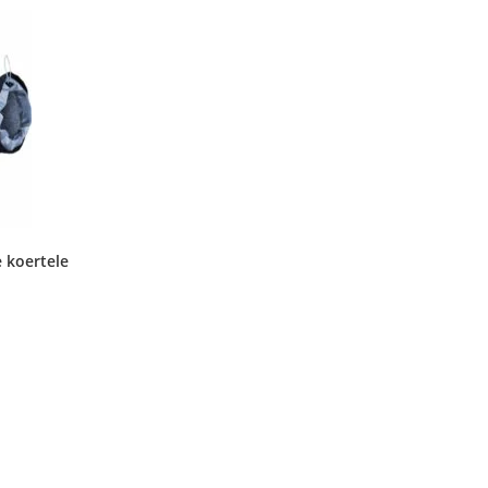
id
teha
tootelehel.
hel.
 koertele
aegune
nd
:
,14 €.
i.
id
hel.