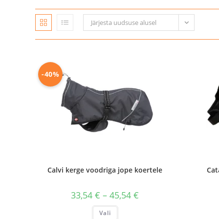
Järjesta uudsuse alusel
-40%
Calvi kerge voodriga jope koertele
Cat
Hinnavahemik:
33,54
€
–
45,54
€
33,54 €
kuni
Sellel
Vali
45,54 €
tootel