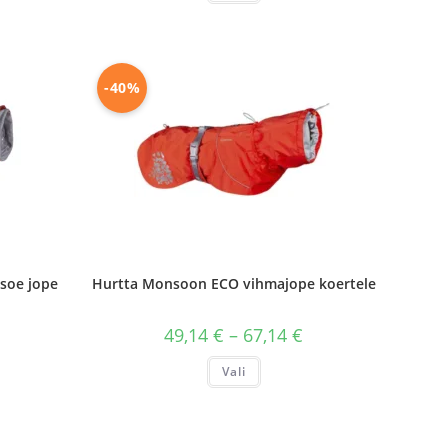
on
mitu
i.
varianti.
id
Valikuid
saab
teha
-40%
hel.
tootelehel.
soe jope
Hurtta Monsoon ECO vihmajope koertele
Hinnavahemik:
49,14
€
–
67,14
€
49,14 €
Hinnavahemik:
kuni
Sellel
58,74 €
Vali
67,14 €
tootel
kuni
on
75,54 €
mitu
varianti.
Valikuid
i.
saab