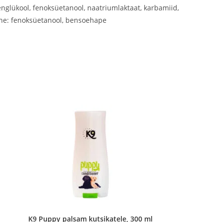
englükool, fenoksüetanool, naatriumlaktaat, karbamiid,
ine: fenoksüetanool, bensoehape
K9 Puppy palsam kutsikatele, 300 ml