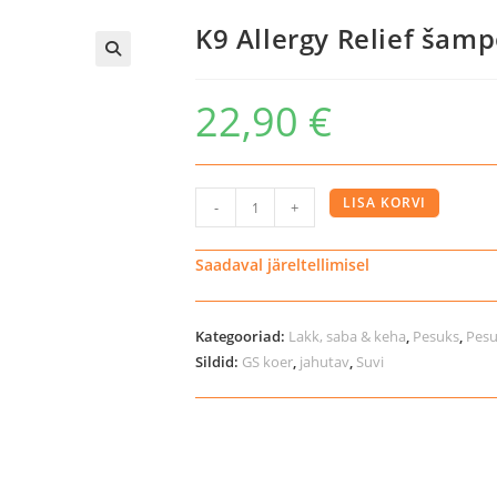
K9 Allergy Relief ša
22,90
€
K9
LISA KORVI
-
+
Allergy
Relief
Saadaval järeltellimisel
šampoon
lemmikloomale
Kategooriad:
Lakk, saba & keha
,
Pesuks
,
Pesu
kogus
Sildid:
GS koer
,
jahutav
,
Suvi