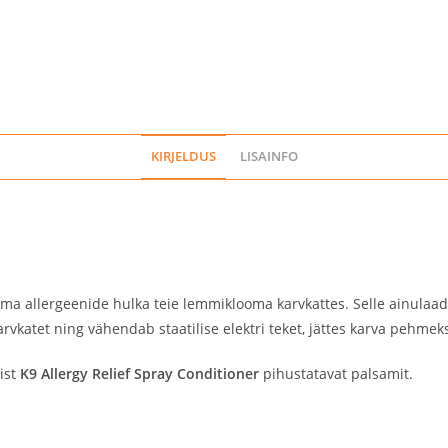
KIRJELDUS
LISAINFO
allergeenide hulka teie lemmiklooma karvkattes. Selle ainulaadne
katet ning vähendab staatilise elektri teket, jättes karva pehmeks
ist
K9 Allergy Relief Spray Conditioner
pihustatavat palsamit.