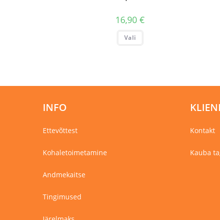
16,90
€
Sellel
Vali
tootel
on
mitu
varianti.
Valikuid
saab
teha
tootelehel.
INFO
KLIEN
Ettevõttest
Kontakt
Kohaletoimetamine
Kauba ta
Andmekaitse
Tingimused
Järelmaks