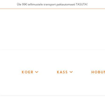
Skip
Üle 99€ tellimustele transport pakiautomaati TASUTA!
to
content
KOER
KASS
HOBU