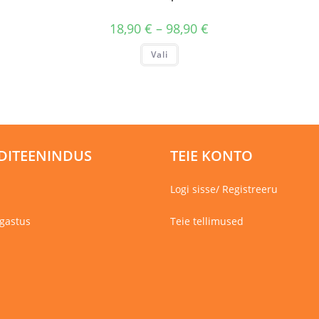
Hinnavahemik:
18,90
€
–
98,90
€
18,90 €
kuni
Sellel
Vali
98,90 €
tootel
on
mitu
varianti.
Valikuid
saab
teha
tootelehel.
DITEENINDUS
TEIE KONTO
Logi sisse/ Registreeru
gastus
Teie tellimused