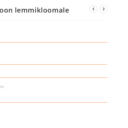
mpoon lemmikloomale
ks