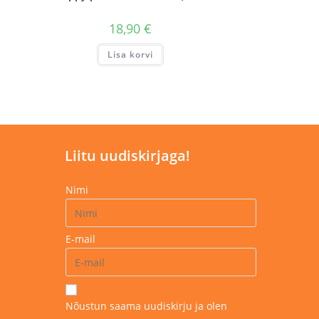
18,90
€
Lisa korvi
Liitu uudiskirjaga!
Nimi
E-mail
Nõustun saama uudiskirju ja olen