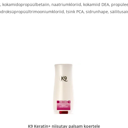
at, kokamidopropüülbetaiin, naatriumkloriid, kokamiid DEA, propüle
roksüpropüültrimooniumkloriid, tsink PCA, sidrunhape, säilitusa
K9 Keratin+ niisutav palsam koertele