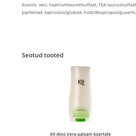
Koostis: vesi, naatriumlaureetsulfaat, TEA-laurüülsulfa
pantenool, kaprüülüülglükool, hüdroksüpropüülguaarhüd
Seotud tooted
K9 Aloe Vera palsam koertele