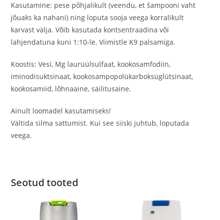
Kasutamine: pese põhjalikult (veendu, et šampooni vaht
jõuaks ka nahani) ning loputa sooja veega korralikult
karvast välja. Võib kasutada kontsentraadina või
lahjendatuna kuni 1:10-le. Viimistle K9 palsamiga.
Koostis: Vesi, Mg laurüülsulfaat, kookosamfodiin,
iminodisuktsinaat, kookosampopolükarboksüglütsinaat,
kookosamiid, lõhnaaine, säilitusaine.
Ainult loomadel kasutamiseks!
Vältida silma sattumist. Kui see siiski juhtub, loputada
veega.
Seotud tooted