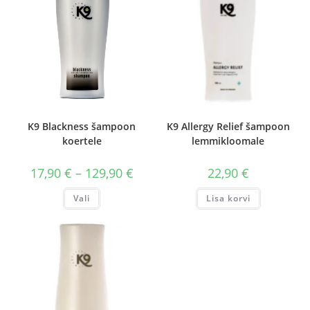
K9 Blackness šampoon
K9 Allergy Relief šampoon
koertele
lemmikloomale
Hinnavahemik:
17,90
€
–
129,90
€
22,90
€
17,90 €
kuni
Sellel
Vali
Lisa korvi
129,90 €
tootel
on
mitu
varianti.
Valikuid
saab
teha
tootelehel.