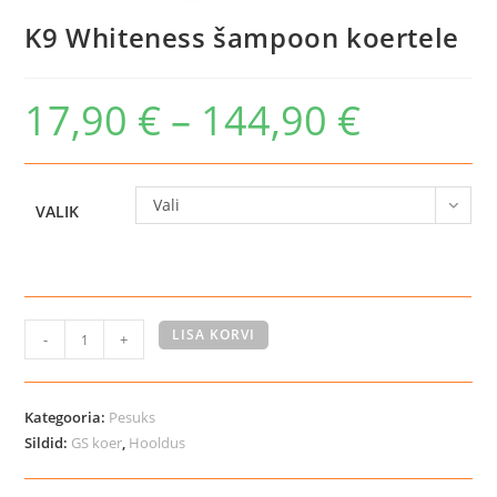
K9 Whiteness šampoon koertele
17,90
€
–
144,90
€
Hinnavahemik:
17,90 €
kuni
144,90 €
Vali
VALIK
K9
LISA KORVI
-
+
Whiteness
šampoon
koertele
Kategooria:
Pesuks
kogus
Sildid:
GS koer
,
Hooldus