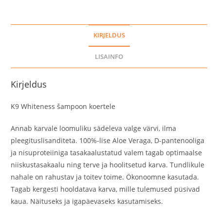
KIRJELDUS
LISAINFO
Kirjeldus
K9 Whiteness šampoon koertele
Annab karvale loomuliku sädeleva valge värvi, ilma
pleegituslisanditeta. 100%-lise Aloe Veraga, D-pantenooliga
ja nisuproteiiniga tasakaalustatud valem tagab optimaalse
niiskustasakaalu ning terve ja hoolitsetud karva. Tundlikule
nahale on rahustav ja toitev toime. Ökonoomne kasutada.
Tagab kergesti hooldatava karva, mille tulemused püsivad
kaua. Näituseks ja igapäevaseks kasutamiseks.