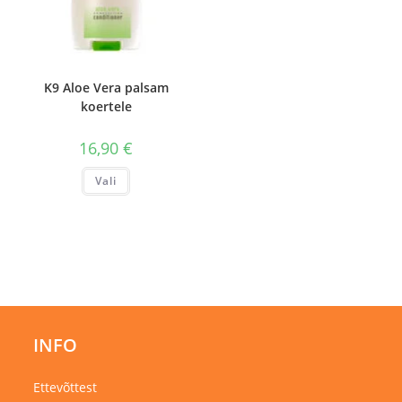
K9 Aloe Vera palsam
koertele
16,90
€
Sellel
Vali
tootel
on
mitu
varianti.
Valikuid
saab
teha
tootelehel.
INFO
Ettevõttest