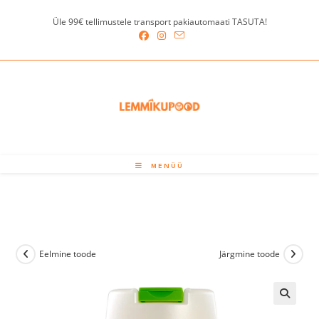
Skip
Üle 99€ tellimustele transport pakiautomaati TASUTA!
to
content
MENÜÜ
Eelmine toode
Järgmine toode