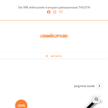
Skip
Üle 99€ tellimustele transport pakiautomaati TASUTA!
to
content
MENÜÜ
Järgmine toode
-20%