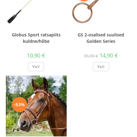
Globus Sport ratsapiits
GS 2-osalised suulised
kuldne/hõbe
Golden Series
Algne
Praegun
10,90
€
14,90
€
35,90
€
hind
hind
oli:
on:
Sellel
Sellel
Vali
Vali
35,90 €.
14,90 €.
tootel
tootel
on
on
mitu
mitu
varianti.
varianti.
Valikuid
Valikuid
saab
saab
teha
teha
tootelehel.
tootelehel.
-53%