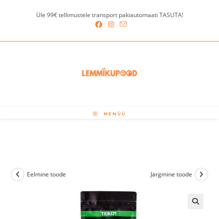
Skip
Üle 99€ tellimustele transport pakiautomaati TASUTA!
to
content
MENÜÜ
Eelmine toode
Järgmine toode