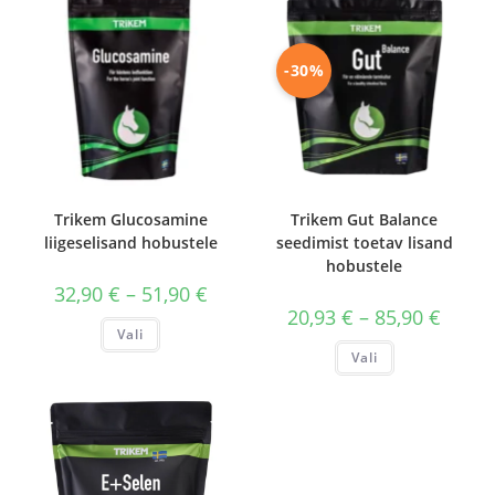
-30%
Trikem Glucosamine
Trikem Gut Balance
liigeselisand hobustele
seedimist toetav lisand
hobustele
Hinnavahemik:
32,90
€
–
51,90
€
32,90 €
Hinnav
20,93
€
–
85,90
€
kuni
Sellel
20,93 €
Vali
51,90 €
tootel
kuni
Sellel
on
Vali
85,90 €
tootel
mitu
on
varianti.
mitu
Valikuid
varianti.
saab
Valikuid
teha
saab
tootelehel.
teha
tootelehel.