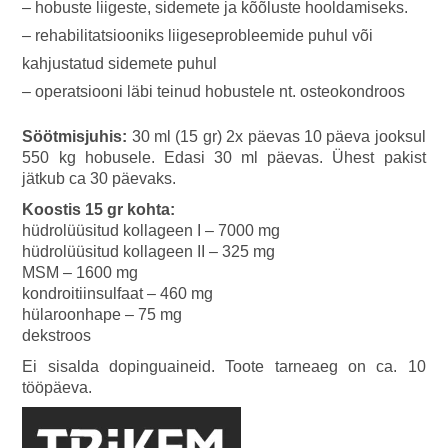
– hobuste liigeste, sidemete ja kõõluste hooldamiseks.
– rehabilitatsiooniks liigeseprobleemide puhul või
kahjustatud sidemete puhul
– operatsiooni läbi teinud hobustele nt. osteokondroos
Söötmisjuhis:
30 ml (15 gr) 2x päevas 10 päeva jooksul
550 kg hobusele. Edasi 30 ml päevas. Ühest pakist
jätkub ca 30 päevaks.
Koostis 15 gr kohta:
hüdrolüüsitud kollageen I – 7000 mg
hüdrolüüsitud kollageen II – 325 mg
MSM – 1600 mg
kondroitiinsulfaat – 460 mg
hülaroonhape – 75 mg
dekstroos
Ei sisalda dopinguaineid. Toote tarneaeg on ca. 10
tööpäeva.