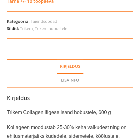
Tarne +/- 10 tööpäeva
hobustele,
600
Kategooria:
Täiendsöödad
g
Sildid:
Trikem
,
Trikem hobustele
kogus
KIRJELDUS
LISAINFO
Kirjeldus
Trikem Collagen liigeselisand hobustele, 600 g
Kollageen moodustab 25-30% keha valkudest ning on
ehitusmaterjaliks kudedele, sidemetele, kõõlustele,