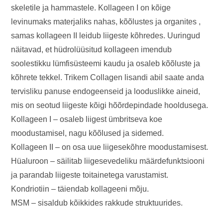
skeletile ja hammastele. Kollageen I on kõige
levinumaks materjaliks nahas, kõõlustes ja organites ,
samas kollageen II leidub liigeste kõhredes. Uuringud
näitavad, et hüdrolüüsitud kollageen imendub
soolestikku lümfisüsteemi kaudu ja osaleb kõõluste ja
kõhrete tekkel. Trikem Collagen lisandi abil saate anda
tervisliku panuse endogeenseid ja looduslikke aineid,
mis on seotud liigeste kõigi hõõrdepindade hooldusega.
Kollageen I – osaleb liigest ümbritseva koe
moodustamisel, nagu kõõlused ja sidemed.
Kollageen II – on osa uue liigesekõhre moodustamisest.
Hüaluroon – säilitab liigesevedeliku määrdefunktsiooni
ja parandab liigeste toitainetega varustamist.
Kondriotiin – täiendab kollageeni mõju.
MSM – sisaldub kõikkides rakkude struktuurides.