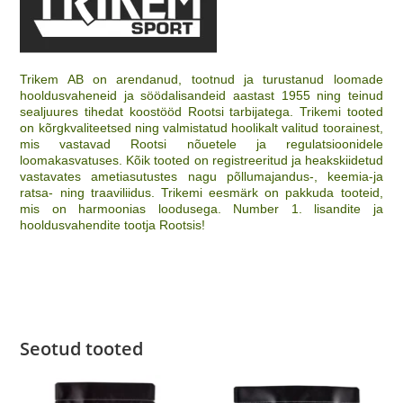
Trikem AB on arendanud, tootnud ja turustanud loomade
hooldusvaheneid ja söödalisandeid aastast 1955 ning teinud
sealjuures tihedat koostööd Rootsi tarbijatega. Trikemi tooted
on kõrgkvaliteetsed ning valmistatud hoolikalt valitud toorainest,
mis vastavad Rootsi nõuetele ja regulatsioonidele
loomakasvatuses. Kõik tooted on registreeritud ja heakskiidetud
vastavates ametiasutustes nagu põllumajandus-, keemia-ja
ratsa- ning traaviliidus. Trikemi eesmärk on pakkuda tooteid,
mis on harmoonias loodusega. Number 1. lisandite ja
hooldusvahendite tootja Rootsis!
Seotud tooted