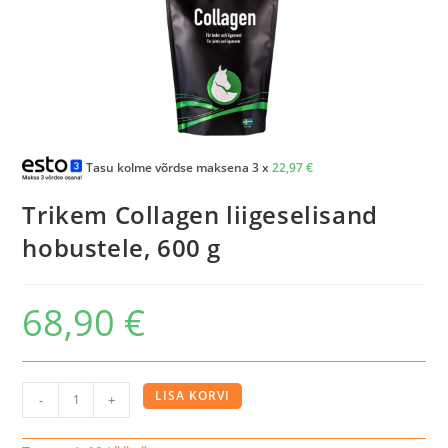
Tasu kolme võrdse maksena 3 x
22,97
€
Trikem Collagen liigeselisand
hobustele, 600 g
68,90
€
Trikem
LISA KORVI
-
+
Collagen
liigeselisand