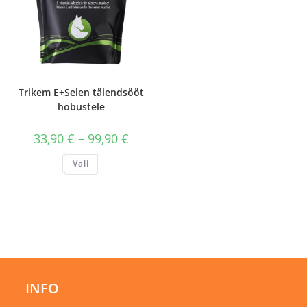
Trikem E+Selen täiendsööt
hobustele
Hinnavahemik:
33,90
€
–
99,90
€
33,90 €
kuni
Sellel
Vali
99,90 €
tootel
on
mitu
varianti.
Valikuid
saab
teha
tootelehel.
INFO