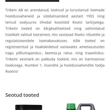
Trikem AB on arendanud, tootnud ja turustanud loomade
hooldusvaheneid ja söödalisandeid aastast 1955 ning
teinud sealjuures tihedat koostööd Rootsi tarbijatega.
Trikemi tooted on kõrgkvaliteetsed ning valmistatud
hoolikalt valitud toorainest, mis vastavad Rootsi nõuetele ja
regulatsioonidele loomakasvatuses. Kõik tooted on
registreeritud ja heakskiidetud vastavates ametiasutustes
nagu põllumajandus-, keemia-ja ratsa- ning traaviliidus.
Trikemi eesmärk on pakkuda tooteid, mis on harmoonias
loodusega. Number 1. lisandite ja hooldusvahendite tootja
Rootsis!
Seotud tooted