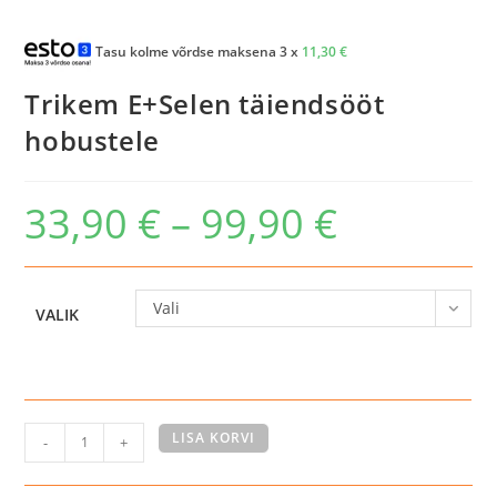
Tasu kolme võrdse maksena 3 x
11,30
€
Trikem E+Selen täiendsööt
hobustele
33,90
€
–
99,90
€
Hinnavahemik:
33,90 €
kuni
99,90 €
Vali
VALIK
Trikem
LISA KORVI
-
+
E+Selen
täiendsööt