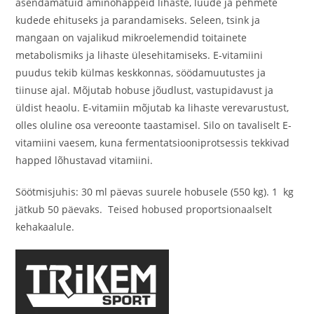
asendamatuid aminohappeid lihaste, luude ja pehmete
kudede ehituseks ja parandamiseks. Seleen, tsink ja
mangaan on vajalikud mikroelemendid toitainete
metabolismiks ja lihaste ülesehitamiseks. E-vitamiini
puudus tekib külmas keskkonnas, söödamuutustes ja
tiinuse ajal. Mõjutab hobuse jõudlust, vastupidavust ja
üldist heaolu. E-vitamiin mõjutab ka lihaste verevarustust,
olles oluline osa vereoonte taastamisel. Silo on tavaliselt E-
vitamiini vaesem, kuna fermentatsiooniprotsessis tekkivad
happed lõhustavad vitamiini.
Söötmisjuhis: 30 ml päevas suurele hobusele (550 kg). 1 kg
jätkub 50 päevaks. Teised hobused proportsionaalselt
kehakaalule.