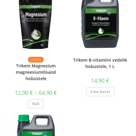
LAOS
Trikem B-vitamiini vedelik
Trikem Magnesium
hobustele, 1 L
magneesiumilisand
hobustele
14,90
€
Hinnavahemik:
12,90
€
–
64,90
€
Lisa korvi
12,90 €
kuni
Sellel
Vali
64,90 €
tootel
on
mitu
varianti.
Valikuid
saab
teha
tootelehel.