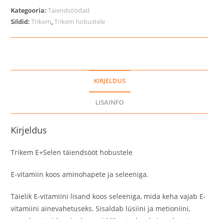
hobustele
Kategooria:
Täiendsöödad
kogus
Sildid:
Trikem
,
Trikem hobustele
KIRJELDUS
LISAINFO
Kirjeldus
Trikem E+Selen täiendsööt hobustele
E-vitamiin koos aminohapete ja seleeniga.
Täielik E-vitamiini lisand koos seleeniga, mida keha vajab E-
vitamiini ainevahetuseks. Sisaldab lüsiini ja metioniini,