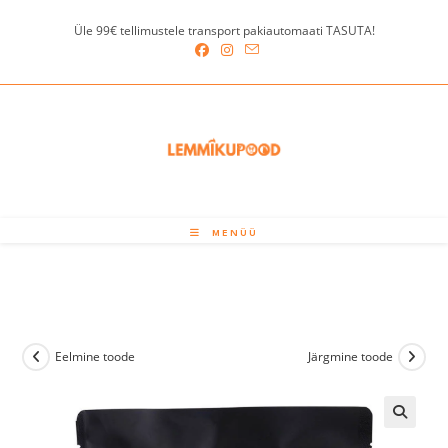
Skip
Üle 99€ tellimustele transport pakiautomaati TASUTA!
to
content
MENÜÜ
Eelmine toode
Järgmine toode