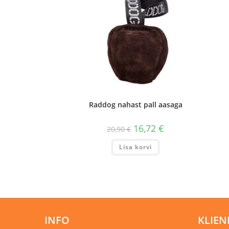
Raddog nahast pall aasaga
16,72
€
20,90
€
Lisa korvi
INFO
KLIEN