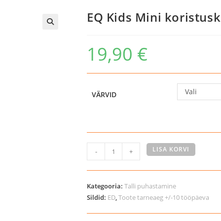
EQ Kids Mini koristus
19,90
€
Vali
VÄRVID
EQ
LISA KORVI
-
+
Kids
Mini
koristuskomplekt
Kategooria:
Talli puhastamine
lastele
Sildid:
ED
,
Toote tarneaeg +/-10 tööpäeva
kogus