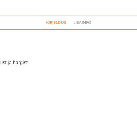
KIRJELDUS
LISAINFO
st ja hargist.