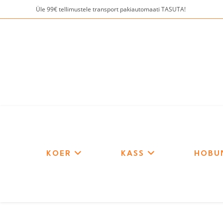
Skip
Üle 99€ tellimustele transport pakiautomaati TASUTA!
to
content
KOER
KASS
HOBU