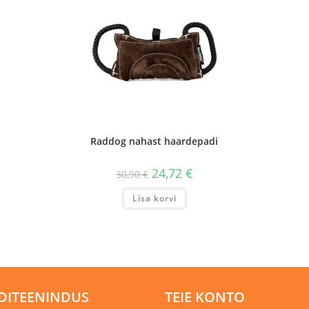
Raddog nahast haardepadi
24,72
€
30,90
€
Lisa korvi
DITEENINDUS
TEIE KONTO