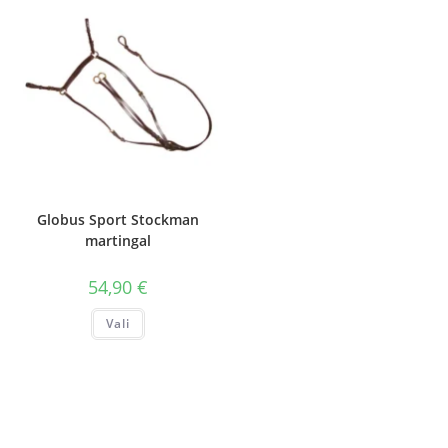
varianti.
varianti.
Valikuid
Valikuid
saab
saab
teha
teha
tootelehel.
tootelehel.
Globus Sport Stockman
martingal
54,90
€
Sellel
Vali
tootel
on
mitu
varianti.
Valikuid
saab
teha
tootelehel.