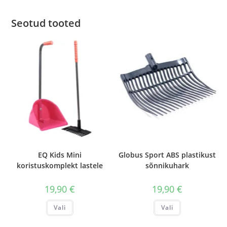
Seotud tooted
EQ Kids Mini
Globus Sport ABS plastikust
koristuskomplekt lastele
sõnnikuhark
19,90
€
19,90
€
Sellel
Sellel
Vali
Vali
tootel
tootel
on
on
mitu
mitu