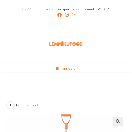
Skip
Üle 99€ tellimustele transport pakiautomaati TASUTA!
to
content
MENÜÜ
Eelmine toode