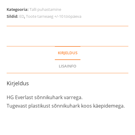
sõnnikuhark
varrega
Kategooria:
Talli puhastamine
kogus
Sildid:
ED
,
Toote tarneaeg +/-10 tööpäeva
KIRJELDUS
LISAINFO
Kirjeldus
HG Everlast sõnnikuhark varrega.
Tugevast plastikust sõnnikuhark koos käepidemega.