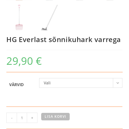
HG Everlast sõnnikuhark varrega
29,90
€
Vali
VÄRVID
HG
LISA KORVI
-
+
Everlast