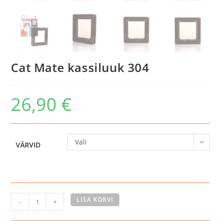
Cat Mate kassiluuk 304
26,90
€
Vali
VÄRVID
Cat
LISA KORVI
-
+
Mate