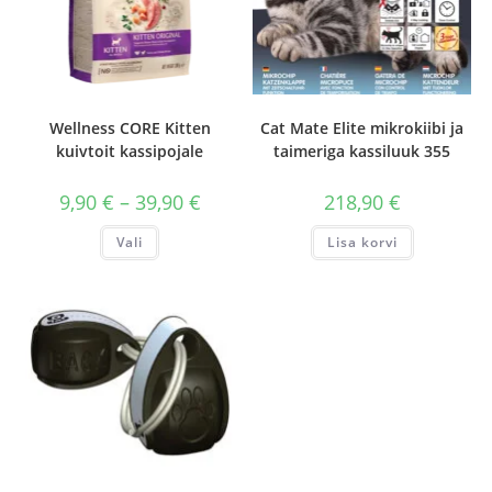
Wellness CORE Kitten
Cat Mate Elite mikrokiibi ja
kuivtoit kassipojale
taimeriga kassiluuk 355
Hinnavahemik:
9,90
€
–
39,90
€
218,90
€
9,90 €
kuni
Sellel
Vali
Lisa korvi
39,90 €
tootel
on
mitu
varianti.
Valikuid
saab
teha
tootelehel.