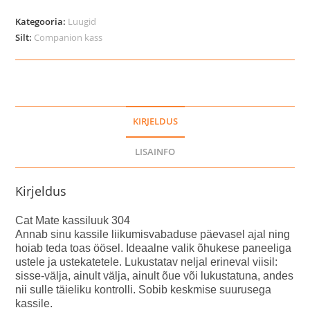
kassiluuk
304
Kategooria:
Luugid
kogus
Silt:
Companion kass
KIRJELDUS
LISAINFO
Kirjeldus
Cat Mate kassiluuk 304
Annab sinu kassile liikumisvabaduse päevasel ajal ning
hoiab teda toas öösel. Ideaalne valik õhukese paneeliga
ustele ja ustekatetele. Lukustatav neljal erineval viisil:
sisse-välja, ainult välja, ainult õue või lukustatuna, andes
nii sulle täieliku kontrolli. Sobib keskmise suurusega
kassile.