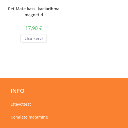
Pet Mate kassi kaelarihma
magnetid
17,90
€
Lisa korvi
INFO
Ettevõttest
Kohaletoimetamine