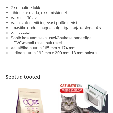
2-suunaline lukk
Lihtne kasutada, rikkumiskindel
Vaikselt töötav
Valmistatud eriti tugevast polümeerist
Ilmastikukindel, magnetsulguriga harjakestega uks
Vihmakindel
Sobib kasutamiseks ustel/õhukese paneeliga,
UPVC/metall ustel, puit ustel
Väljalõike suurus 165 mm x 174 mm
Üldine suurus 192 mm x 200 mm, 13 mm paksus
Seotud tooted