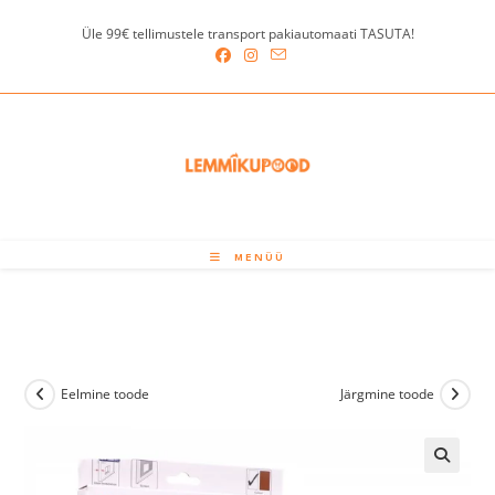
Skip
Üle 99€ tellimustele transport pakiautomaati TASUTA!
to
content
MENÜÜ
Eelmine toode
Järgmine toode