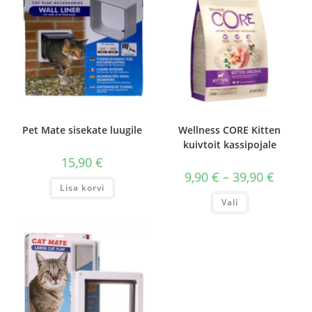
Pet Mate sisekate luugile
Wellness CORE Kitten
kuivtoit kassipojale
15,90
€
Hinnava
9,90
€
–
39,90
€
9,90 €
Lisa korvi
kuni
Sellel
Vali
39,90 €
tootel
on
mitu
varianti.
Valikuid
saab
teha
tootelehel.