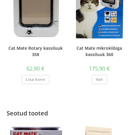
Cat Mate Rotary kassiluuk
Cat Mate mikrokiibiga
358
kassiluuk 360
62,90
€
175,90
€
Sellel
Lisa korvi
Vali
tootel
on
mitu
varianti.
Valikuid
saab
teha
tootelehel.
Seotud tooted