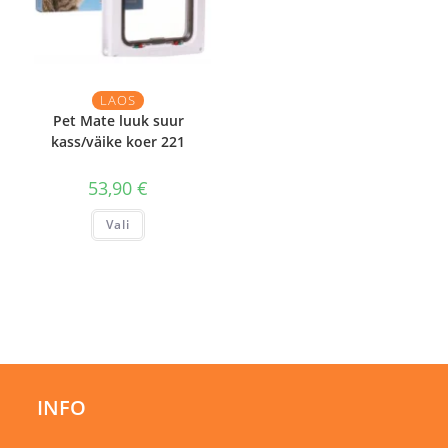
LAOS
Pet Mate luuk suur
kass/väike koer 221
53,90
€
Sellel
Vali
tootel
on
mitu
varianti.
Valikuid
saab
teha
tootelehel.
INFO