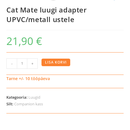
Cat Mate luugi adapter
UPVC/metall ustele
21,90
€
Cat
LISA KORVI
-
+
Mate
luugi
Tarne +/- 10 tööpäeva
adapter
UPVC/metall
Kategooria:
Luugid
ustele
Silt:
Companion kass
kogus