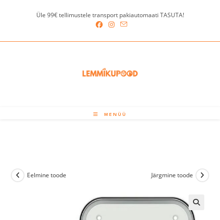
Skip
Üle 99€ tellimustele transport pakiautomaati TASUTA!
to
content
MENÜÜ
Eelmine toode
Järgmine toode