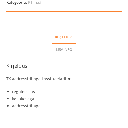
Kategooria:
Rihmad
KIRJELDUS
LISAINFO
Kirjeldus
TX aadressiribaga kassi kaelarihm
reguleeritav
kellukesega
aadressiribaga