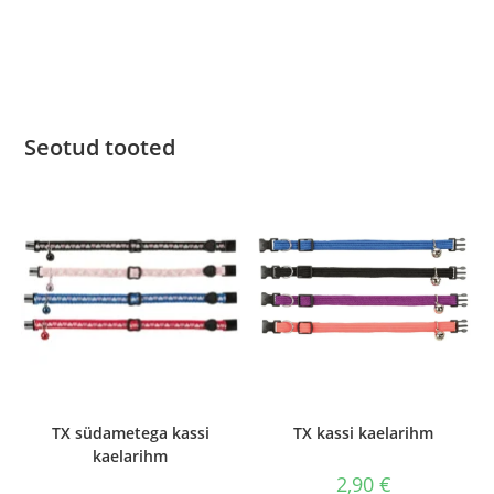
Seotud tooted
TX südametega kassi
TX kassi kaelarihm
kaelarihm
2,90
€