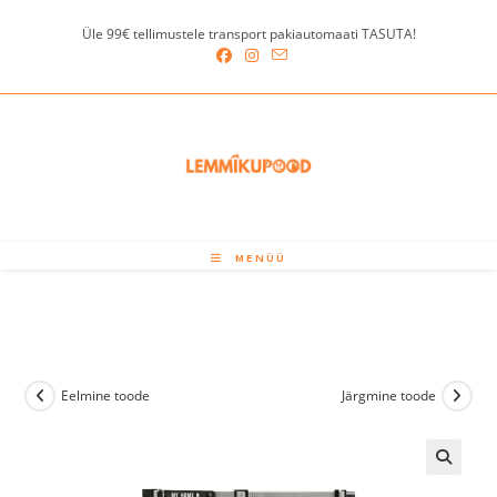
Skip
Üle 99€ tellimustele transport pakiautomaati TASUTA!
to
content
MENÜÜ
Eelmine toode
Järgmine toode