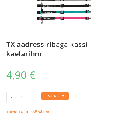
TX aadressiribaga kassi
kaelarihm
4,90
€
TX
LISA KORVI
-
+
aadressiribaga
kassi
Tarne +/- 10 tööpäeva
kaelarihm
kogus