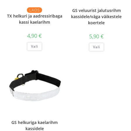
LAOS
GS veluurist jalutusrihm
TX helkuri ja aadressiribaga
kassidele/väga väikestele
kassi kaelarihm
koertele
4,90
€
5,90
€
Sellel
Sellel
Vali
Vali
tootel
tootel
on
on
mitu
mitu
varianti.
varianti.
Valikuid
Valikuid
saab
saab
teha
teha
tootelehel.
tootelehel.
GS helkuriga kaelarihm
kassidele