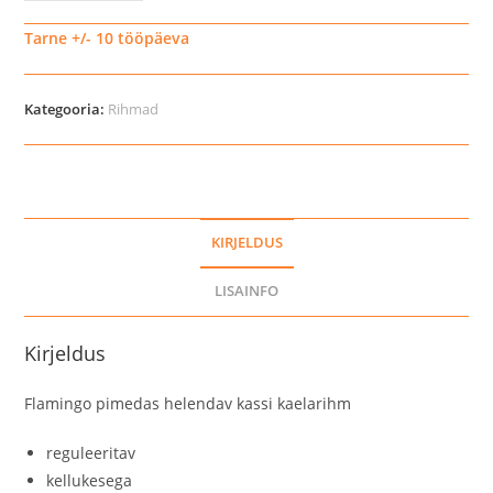
sädelev
kassi
Tarne +/- 10 tööpäeva
kaelarihm
kogus
Kategooria:
Rihmad
KIRJELDUS
LISAINFO
Kirjeldus
Flamingo pimedas helendav kassi kaelarihm
reguleeritav
kellukesega