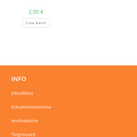
2,90
€
Lisa korvi
INFO
Ettevõttest
Kohaletoimetamine
Andmekaitse
Tingimused