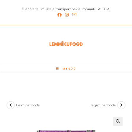
Skip
Üle 99€ tellimustele transport pakiautomaati TASUTA!
to
content
MENÜÜ
Eelmine toode
Järgmine toode