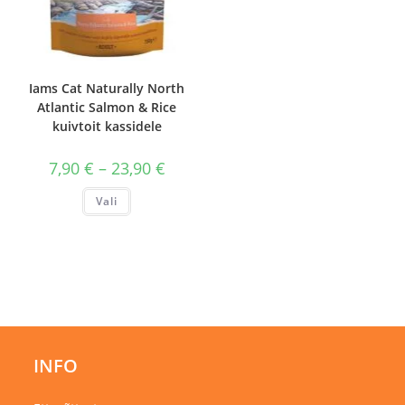
Iams Cat Naturally North
Atlantic Salmon & Rice
kuivtoit kassidele
Hinnavahemik:
7,90
€
–
23,90
€
7,90 €
kuni
Sellel
Vali
23,90 €
tootel
on
mitu
varianti.
Valikuid
saab
teha
tootelehel.
INFO