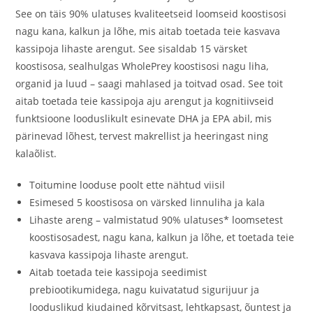
See on täis 90% ulatuses kvaliteetseid loomseid koostisosi
nagu kana, kalkun ja lõhe, mis aitab toetada teie kasvava
kassipoja lihaste arengut. See sisaldab 15 värsket
koostisosa, sealhulgas WholePrey koostisosi nagu liha,
organid ja luud – saagi mahlased ja toitvad osad. See toit
aitab toetada teie kassipoja aju arengut ja kognitiivseid
funktsioone looduslikult esinevate DHA ja EPA abil, mis
pärinevad lõhest, tervest makrellist ja heeringast ning
kalaõlist.
Toitumine looduse poolt ette nähtud viisil
Esimesed 5 koostisosa on värsked linnuliha ja kala
Lihaste areng – valmistatud 90% ulatuses* loomsetest
koostisosadest, nagu kana, kalkun ja lõhe, et toetada teie
kasvava kassipoja lihaste arengut.
Aitab toetada teie kassipoja seedimist
prebiootikumidega, nagu kuivatatud sigurijuur ja
looduslikud kiudained kõrvitsast, lehtkapsast, õuntest ja