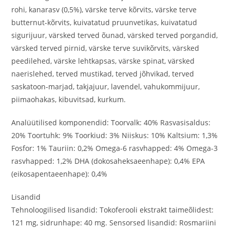
rohi, kanarasv (0,5%), värske terve kõrvits, värske terve
butternut-kõrvits, kuivatatud pruunvetikas, kuivatatud
sigurijuur, värsked terved õunad, värsked terved porgandid,
värsked terved pirnid, värske terve suvikõrvits, värsked
peedilehed, värske lehtkapsas, värske spinat, värsked
naerislehed, terved mustikad, terved jõhvikad, terved
saskatoon-marjad, takjajuur, lavendel, vahukommijuur,
piimaohakas, kibuvitsad, kurkum.
Analüütilised komponendid: Toorvalk: 40% Rasvasisaldus:
20% Toortuhk: 9% Toorkiud: 3% Niiskus: 10% Kaltsium: 1,3%
Fosfor: 1% Tauriin: 0,2% Omega-6 rasvhapped: 4% Omega-3
rasvhapped: 1,2% DHA (dokosaheksaeenhape): 0,4% EPA
(eikosapentaeenhape): 0,4%
Lisandid
Tehnoloogilised lisandid: Tokoferooli ekstrakt taimeõlidest:
121 mg, sidrunhape: 40 mg. Sensorsed lisandid: Rosmariini