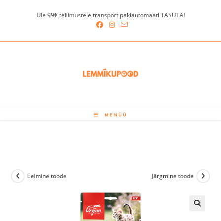
Skip
Üle 99€ tellimustele transport pakiautomaati TASUTA!
to
content
MENÜÜ
Eelmine toode
Järgmine toode