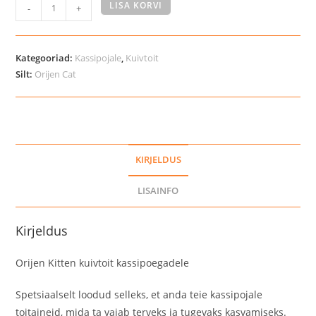
Orijen
LISA KORVI
-
+
Kitten
kuivtoit
kassipoegadele
Kategooriad:
Kassipojale
,
Kuivtoit
kogus
Silt:
Orijen Cat
KIRJELDUS
LISAINFO
Kirjeldus
Orijen Kitten kuivtoit kassipoegadele
Spetsiaalselt loodud selleks, et anda teie kassipojale
toitaineid, mida ta vajab terveks ja tugevaks kasvamiseks.