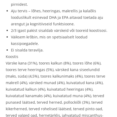
pirnidest.
Aju tervis – lõhes, heeringas, makrellis ja kalaõlis
looduslikult esinevad DHA ja EPA aitavad toetada aju
arengut ja kognitiivseid funktsioone.
2/3 igast pakist sisaldab värskeid või tooreid koostisosi.
Väiksem krõbin, mis on spetsiaalselt loodud
kassipoegadele.
Ei sisalda teravilja.
Koostis
Värske kana (31%), toores kalkun (8%), toores lõhe (6%),
toores terve heeringas (5%), värsked kana siseelundid
(maks, süda) (4,5%), toores kalkunimaks (4%), toores terve
makrell (4%), värsked munad (4%), kuivatatud kana (4%),
kuivatatud kalkun (4%), kuivatatud heeringas (4%),
kuivatatud kanamaks (4%), kuivatatud muna (4%), terved
punased läätsed, terved herned, pollockiõli (3%), terved
kikerherned, terved rohelised läätsed, terved pinto oad,
terved valged oad, hernetärklis, jahvatatud miscanthus-