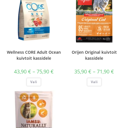
Wellness CORE Adult Ocean
Orijen Original kuivtoit
kuivtoit kassidele
kassidele
Hinnavahemik:
Hinnav
43,90
€
–
75,90
€
35,90
€
–
71,90
€
43,90 €
35,90 €
kuni
kuni
Sellel
Sellel
Vali
Vali
75,90 €
71,90 €
tootel
tootel
on
on
mitu
mitu
varianti.
varianti.
Valikuid
Valikuid
saab
saab
teha
teha
tootelehel.
tootelehel.