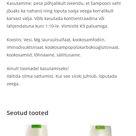
Kasutamine: pese põhjalikult (veendu, et šampooni vaht
jõuaks ka nahani) ning loputa sooja veega korralikult
karvast välja. Võib kasutada kontsentraadina või
lahjendatuna kuni 1:10-le. Viimistle K9 palsamiga.
Koostis: Vesi, Mg laurüülsulfaat, kookosamfodiin,
iminodisuktsinaat, kookosampopolükarboksüglütsinaat,
kookosamiid, lõhnaaine, säilitusaine.
Ainult loomadel kasutamiseks!
Vältida silma sattumist. Kui see siiski juhtub, loputada
veega.
Seotud tooted