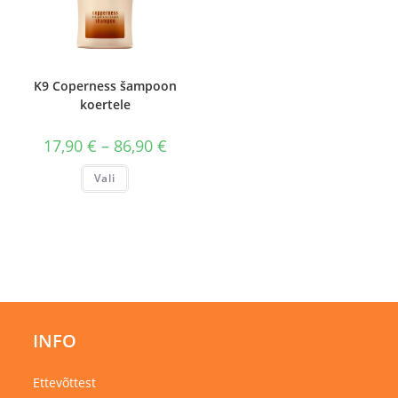
K9 Coperness šampoon
koertele
Hinnavahemik:
17,90
€
–
86,90
€
17,90 €
kuni
Sellel
Vali
86,90 €
tootel
on
mitu
varianti.
Valikuid
saab
teha
tootelehel.
INFO
Ettevõttest