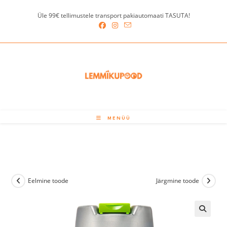
Skip
Üle 99€ tellimustele transport pakiautomaati TASUTA!
to
content
MENÜÜ
Eelmine toode
Järgmine toode