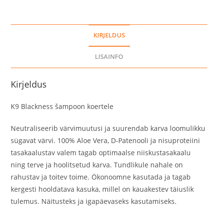
KIRJELDUS
LISAINFO
Kirjeldus
K9 Blackness šampoon koertele
Neutraliseerib värvimuutusi ja suurendab karva loomulikku
sügavat värvi. 100% Aloe Vera, D-Patenooli ja nisuproteiini
tasakaalustav valem tagab optimaalse niiskustasakaalu
ning terve ja hoolitsetud karva. Tundlikule nahale on
rahustav ja toitev toime. Ökonoomne kasutada ja tagab
kergesti hooldatava kasuka, millel on kauakestev täiuslik
tulemus. Näitusteks ja igapäevaseks kasutamiseks.