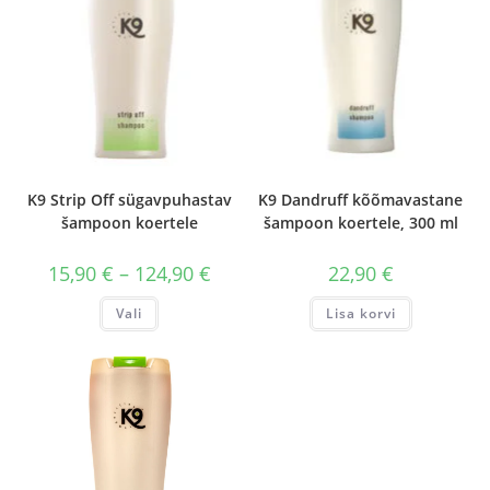
K9 Strip Off sügavpuhastav
K9 Dandruff kõõmavastane
šampoon koertele
šampoon koertele, 300 ml
Hinnavahemik:
15,90
€
–
124,90
€
22,90
€
15,90 €
kuni
Sellel
Vali
Lisa korvi
124,90 €
tootel
on
mitu
varianti.
Valikuid
saab
teha
tootelehel.