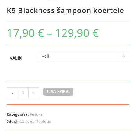
K9 Blackness šampoon koertele
17,90
€
–
129,90
€
Hinnavahemik:
17,90 €
kuni
129,90 €
Vali
VALIK
K9
LISA KORVI
-
+
Blackness
šampoon
koertele
Kategooria:
Pesuks
kogus
Sildid:
GS koer
,
Hooldus