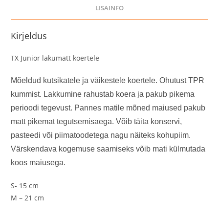
LISAINFO
Kirjeldus
TX Junior lakumatt koertele
Mõeldud kutsikatele ja väikestele koertele. Ohutust TPR
kummist. Lakkumine rahustab koera ja pakub pikema
perioodi tegevust. Pannes matile mõned maiused pakub
matt pikemat tegutsemisaega. Võib täita konservi,
pasteedi või piimatoodetega nagu näiteks kohupiim.
Värskendava kogemuse saamiseks võib mati külmutada
koos maiusega.
S- 15 cm
M – 21 cm