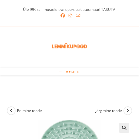
Skip
Üle 99€ tellimustele transport pakiautomaati TASUTA!
to
content
MENÜÜ
Eelmine toode
Järgmine toode