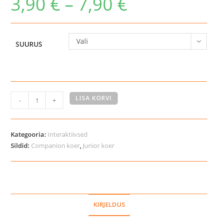
3,90
€
–
7,90
€
3,90 €
kuni
7,90 €
Vali
SUURUS
TX
LISA KORVI
-
+
Junior
lakumatt
koertele
Kategooria:
Interaktiivsed
kogus
Sildid:
Companion koer
,
Junior koer
KIRJELDUS