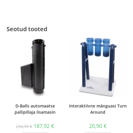
Seotud tooted
D-Balls automaatse
Interaktiivne mänguasi Turn
pallipillaja lisamasin
Around
187,92
€
20,90
€
234,90
€