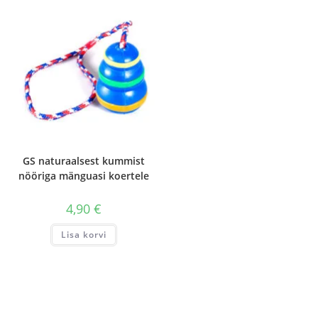
Valikuid
saab
teha
tootelehel.
GS naturaalsest kummist
nööriga mänguasi koertele
4,90
€
Lisa korvi