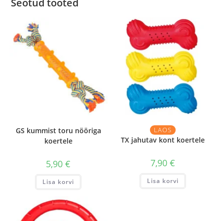
Seotud tooted
LAOS
GS kummist toru nööriga
TX jahutav kont koertele
koertele
7,90
€
5,90
€
Lisa korvi
Lisa korvi