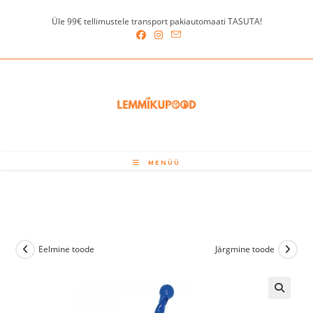
Skip
Üle 99€ tellimustele transport pakiautomaati TASUTA!
to
content
MENÜÜ
Eelmine toode
Järgmine toode