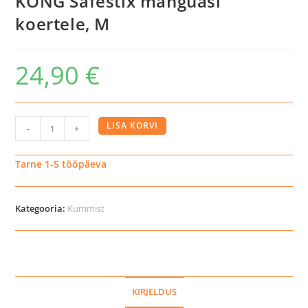
KONG Safestix mänguasi
koertele, M
24,90
€
KONG
LISA KORVI
-
+
Safestix
mänguasi
Tarne 1-5 tööpäeva
koertele,
M
Kategooria:
Kummist
kogus
KIRJELDUS