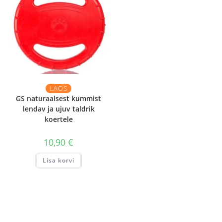
LAOS
GS naturaalsest kummist
lendav ja ujuv taldrik
koertele
10,90
€
Lisa korvi