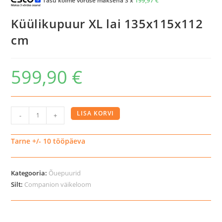
Küülikupuur XL lai 135x115x112
cm
599,90
€
Küülikupuur
LISA KORVI
-
+
XL
lai
Tarne +/- 10 tööpäeva
135x115x112
cm
Kategooria:
Õuepuurid
kogus
Silt:
Companion väikeloom