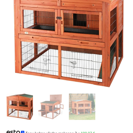
Tasu kolme võrdse maksena 3 x
199,97
€