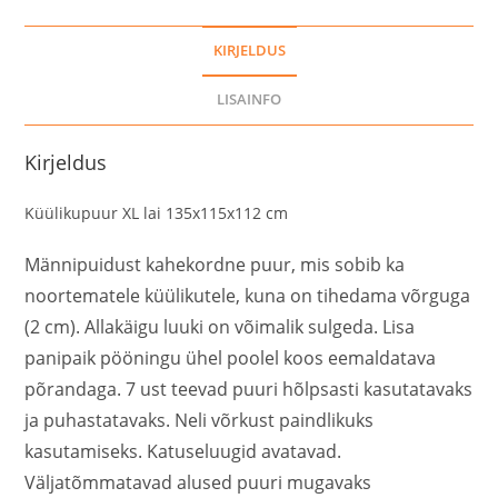
KIRJELDUS
LISAINFO
Kirjeldus
Küülikupuur XL lai 135x115x112 cm
Männipuidust kahekordne puur, mis sobib ka
noortematele küülikutele, kuna on tihedama võrguga
(2 cm). Allakäigu luuki on võimalik sulgeda. Lisa
panipaik pööningu ühel poolel koos eemaldatava
põrandaga. 7 ust teevad puuri hõlpsasti kasutatavaks
ja puhastatavaks. Neli võrkust paindlikuks
kasutamiseks. Katuseluugid avatavad.
Väljatõmmatavad alused puuri mugavaks