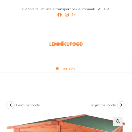
Skip
Üle 99€ tellimustele transport pakiautomaati TASUTA!
to
content
MENÜÜ
Eelmine toode
Järgmine toode