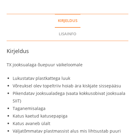
KIRJELDUS
LISAINFO
Kirjeldus
TX jooksualaga õuepuur väikeloomale
Lukustatav plastkattega luuk
Võreuksel olev topeltriiv hoiab ära kiskjate sissepääsu
Pikendatav jooksualadega (vaata kokkusobivat jooksuala
SIIT)
Taganemisalaga
Katus kaetud katusepapiga
Katus avaneb ülalt
Väljatõmmatav plastmassist alus mis lihtsustab puuri