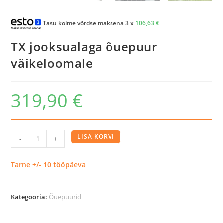
Tasu kolme võrdse maksena 3 x
106,63
€
TX jooksualaga õuepuur
väikeloomale
319,90
€
TX
LISA KORVI
-
+
jooksualaga
õuepuur
Tarne +/- 10 tööpäeva
väikeloomale
kogus
Kategooria:
Õuepuurid