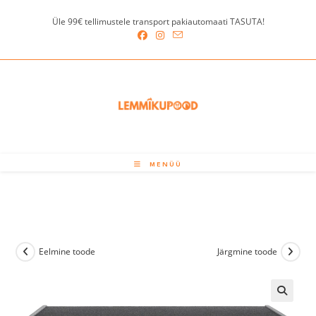
Skip
Üle 99€ tellimustele transport pakiautomaati TASUTA!
to
content
MENÜÜ
Eelmine toode
Järgmine toode