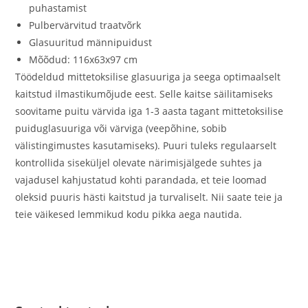
puhastamist
Pulbervärvitud traatvõrk
Glasuuritud männipuidust
Mõõdud: 116x63x97 cm
Töödeldud mittetoksilise glasuuriga ja seega optimaalselt
kaitstud ilmastikumõjude eest. Selle kaitse säilitamiseks
soovitame puitu värvida iga 1-3 aasta tagant mittetoksilise
puiduglasuuriga või värviga (veepõhine, sobib
välistingimustes kasutamiseks). Puuri tuleks regulaarselt
kontrollida siseküljel olevate närimisjälgede suhtes ja
vajadusel kahjustatud kohti parandada, et teie loomad
oleksid puuris hästi kaitstud ja turvaliselt. Nii saate teie ja
teie väikesed lemmikud kodu pikka aega nautida.