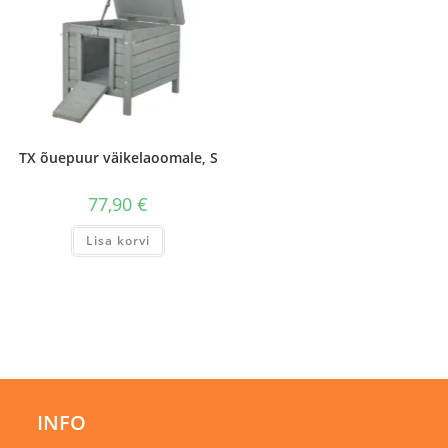
TX õuepuur väikelaoomale, S
77,90
€
Lisa korvi
INFO