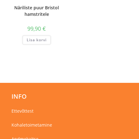
Näriliste puur Bristol
hamstritele
99,90
€
Lisa korvi
INFO
Ettevõttest
Kohaletoimetamine
Andmekaitse