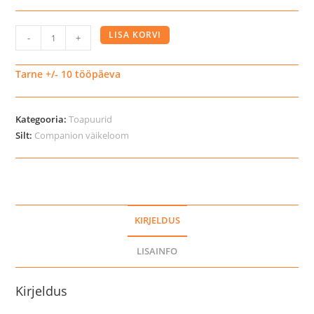
Näriliste
LISA KORVI
-
+
puur
Habitat
Tarne +/- 10 tööpäeva
liivahiirtele
kogus
Kategooria:
Toapuurid
Silt:
Companion väikeloom
KIRJELDUS
LISAINFO
Kirjeldus