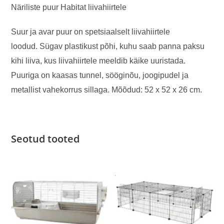
Näriliste puur Habitat liivahiirtele
Suur ja avar puur on spetsiaalselt liivahiirtele
loodud.
Sügav plastikust põhi, kuhu saab panna paksu
kihi liiva, kus liivahiirtele meeldib käike uuristada.
Puuriga on kaasas tunnel, sööginõu, joogipudel ja
metallist vahekorrus sillaga. M
õõdud: 52 x 52 x 26 cm.
Seotud tooted