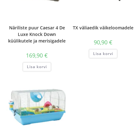
Näriliste puur Caesar 4 De
TX väliaedik väikeloomadele
Luxe Knock Down
küülikutele ja merisigadele
90,90
€
Lisa korvi
169,90
€
Lisa korvi