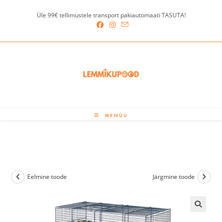
Skip
Üle 99€ tellimustele transport pakiautomaati TASUTA!
to
content
MENÜÜ
Eelmine toode
Järgmine toode